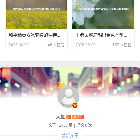
和平精英双冰套装的独特魅力与价格探讨
王者荣耀扁鹊出金色圣剑玩法探索及疑问解析
2026-08-09
146 人在看
2026-08-09
157 人在看
大盘
V
管理员
文章 12953 篇
|
评论 0 次
最新文章