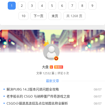
1
2
3
4
5
6
7
8
9
10
下一页
末页
共 1268 页
大盘
V
管理员
文章 12532 篇
|
评论 0 次
最新文章
解决PUBG 14.2版本闪退问题全攻略
08/07
老李船长的 CSGO 与纳粹僵尸传奇游戏之旅
08/07
CSGO小镇道具连招及点位地图名称全解析
08/07