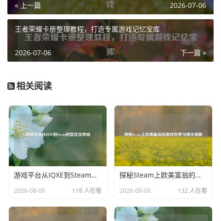
« 上一篇
2026-07-06
事舞台，还是在国际的竞技场上，“6657”都在努力展现着自
己的实力，向着更高的荣誉迈进。
王者荣耀卡册整理教程，打造专属游戏记忆宝库
2026-07-06
下一篇 »
相关阅读
游戏平台从IQXE到Steam的变迁及体验
探秘Steam上欧美富翁的游戏世界与相关美剧
2026-08-06
118 人在看
2026-08-06
132 人在看