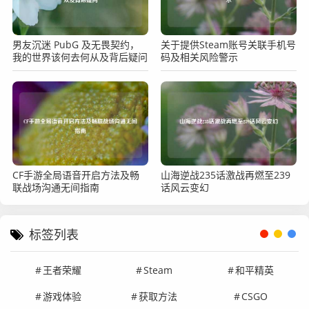
男友沉迷 PubG 及无畏契约，
关于提供Steam账号关联手机号
我的世界该何去何从及背后疑问
码及相关风险警示
CF手游全局语音开启方法及畅
山海逆战235话激战再燃至239
联战场沟通无间指南
话风云变幻
标签列表
王者荣耀
Steam
和平精英
游戏体验
获取方法
CSGO