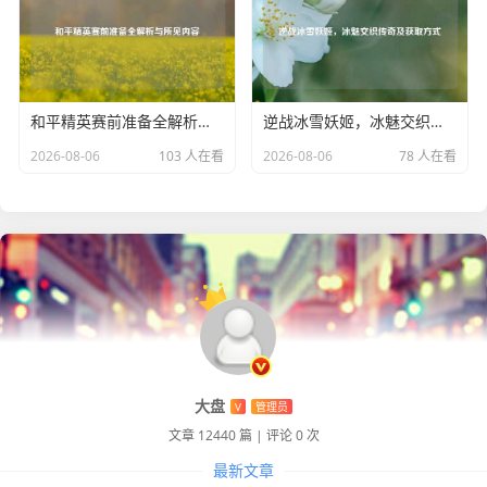
和平精英赛前准备全解析与所见内容
逆战冰雪妖姬，冰魅交织传奇及获取方式
2026-08-06
103 人在看
2026-08-06
78 人在看
大盘
V
管理员
文章 12440 篇
|
评论 0 次
最新文章