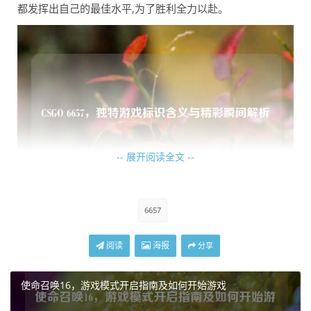
都发挥出自己的最佳水平,为了胜利全力以赴。
-- 展开阅读全文 --
6657
“6657”不仅仅是一个简单的数字组合，它更是一种精神的象
征，代表着团队的协作、永不言败的信念以及对 CSGO 游戏
阅读
海报
分享
的热爱，在这个充满挑战的游戏世界里，“6657”不断成长，
不断突破自我，用他们的精彩表现吸引着众多玩家的目光，
使命召唤16，游戏模式开启指南及如何开始游戏
成为了 CSGO 领域中一道独特的风景线，无论是在国内的赛