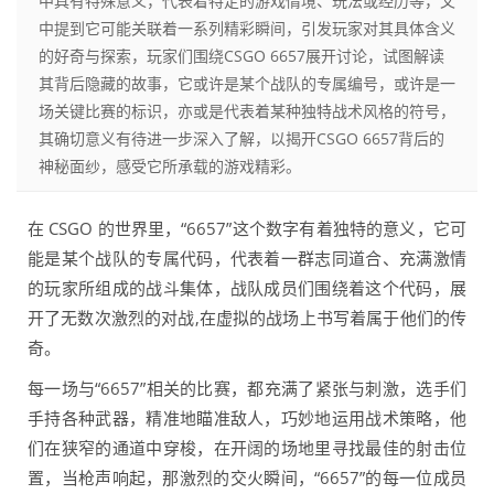
中具有特殊意义，代表着特定的游戏情境、玩法或经历等，文
中提到它可能关联着一系列精彩瞬间，引发玩家对其具体含义
的好奇与探索，玩家们围绕CSGO 6657展开讨论，试图解读
其背后隐藏的故事，它或许是某个战队的专属编号，或许是一
场关键比赛的标识，亦或是代表着某种独特战术风格的符号，
其确切意义有待进一步深入了解，以揭开CSGO 6657背后的
神秘面纱，感受它所承载的游戏精彩。
在 CSGO 的世界里，“6657”这个数字有着独特的意义，它可
能是某个战队的专属代码，代表着一群志同道合、充满激情
的玩家所组成的战斗集体，战队成员们围绕着这个代码，展
开了无数次激烈的对战,在虚拟的战场上书写着属于他们的传
奇。
每一场与“6657”相关的比赛，都充满了紧张与刺激，选手们
手持各种武器，精准地瞄准敌人，巧妙地运用战术策略，他
们在狭窄的通道中穿梭，在开阔的场地里寻找最佳的射击位
置，当枪声响起，那激烈的交火瞬间，“6657”的每一位成员