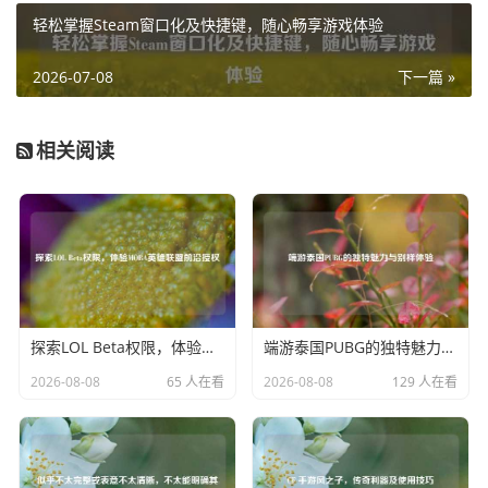
无论使用哪个键位都是可以的。
轻松掌握Steam窗口化及快捷键，随心畅享游戏体验
掌握蹲键位的正确使用方法，能让你在逆战的战场上更加灵
2026-07-08
下一篇 »
活自如，增加生存和获胜的机会，下次进入逆战，不妨多多
练习蹲伏动作,让它成为你战斗中的得力助手。
相关阅读
希望每一位逆战玩家都能熟练掌握键位操作，在游戏中尽情
享受射击的乐趣，成为战场上的传奇！
探索LOL Beta权限，体验MOBA英雄联盟前沿授权
端游泰国PUBG的独特魅力与别样体验
2026-08-08
65 人在看
2026-08-08
129 人在看