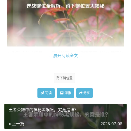
在激烈的战斗场景中，及时按下“Ctrl”键蹲下可以让你瞬间降
-- 展开阅读全文 --
低身体高度，减少被敌人击中的面积，当你在开阔地带与敌
人交火时，敌人的子弹可能会从上方飞过，此时迅速蹲下，
就能大大提高自己的生存几率，蹲下后还能利用一些地形优
蹲下键位置
势，比如躲在矮墙后面、墙角处等，既能隐蔽自己,又能出其
不意地对敌人进行反击。
阅读
海报
分享
有些玩家可能会根据自己的喜好对键位进行调整，如果你觉
王者荣耀中的神秘黑蜈蚣，究竟是谁？
得“Ctrl”键使用起来不太顺手，也可以在游戏的设置选项中找
到“按键设置”，然后将蹲键位修改为你习惯的其他按键，V”
« 上一篇
2026-07-08
键、“Z”键等等，只要在游戏中能快速、准确地做出蹲伏动作,