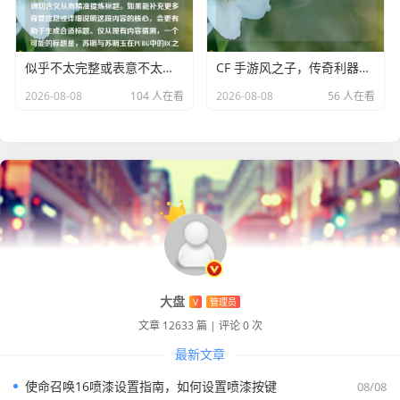
似乎不太完整或表意不太清晰，不太能明确其确切含义从而精准提炼标题。如果能补充更多背景信息或详细说明这段内容的核心，会更有助于生成合适标题。仅从现有内容猜测，一个可能的标题是，苏明与苏明玉在PUBG中的BC之旅 。
CF 手游风之子，传奇利器及使用技巧
2026-08-08
104 人在看
2026-08-08
56 人在看
大盘
V
管理员
文章 12633 篇
|
评论 0 次
最新文章
使命召唤16喷漆设置指南，如何设置喷漆按键
08/08