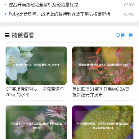
逆战升满级经验全解析及经验量探讨
08/08
Pubg高音喇叭，战场上的独特利器及车喇叭按键解析
08/08
随便看看
换一换
CF 赛场传奇对决，探究霸道与
英雄联盟S1赛季开启MOBA竞
70kg 的水平
技新纪元并发布