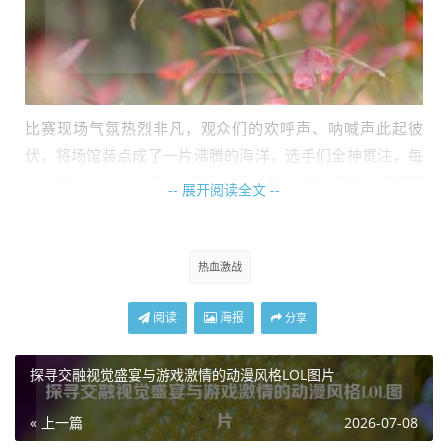
比赛现场气氛热烈非凡，观众们的欢呼声、呐喊声此起彼
伏，将场馆装点成了一片沸腾的海洋，选手们全神贯注，每
一次精准的射击、每一次巧妙的战术配合,都引得观众阵阵喝
-- 展开阅读全文 --
彩。
全民星赛2015的赛制丰富多样，涵盖了个人竞技、团队竞技
热血激战
等多种模式，全面考验着选手们的综合实力，在个人竞技环
节，选手们犹如战场上的孤胆英雄，凭借着精湛的枪法和敏
阅读
海报
分享
锐的反应，在枪林弹雨中穿梭，力求脱颖而出，而团队竞技
模式则更强调团队协作，选手们彼此信任、相互配合，通过
探寻交融视觉盛宴与游戏激情的动漫风格LOL图片
默契的沟通和战术安排,为团队争取胜利。
经过多轮激烈角逐，各路高手脱颖而出，他们在赛场上的精
« 上一篇
2026-07-08
彩表现，不仅展现了高超的游戏技巧，更诠释了CF玩家们坚