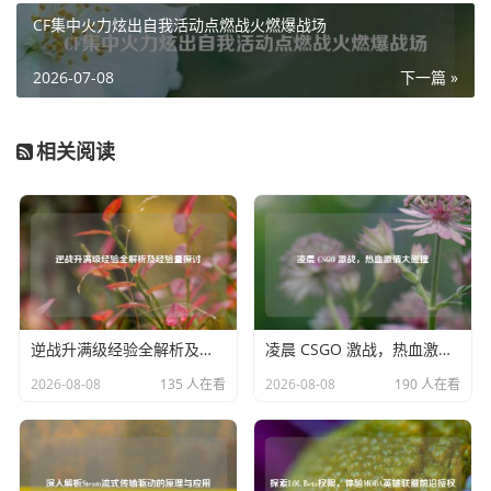
CF集中火力炫出自我活动点燃战火燃爆战场
韧不拔、勇于拼搏的精神，冠军的诞生更是将赛事推向了高
潮，那一刻,整个场馆都沉浸在胜利的喜悦之中。
2026-07-08
下一篇 »
CF全民星赛2015，不仅仅是一场电竞比赛，更是广大CF玩
家交流、切磋、共同成长的平台，它让无数玩家在虚拟世界
相关阅读
中实现了自己的电竞梦想，也为CF电竞文化的发展注入了强
大动力，成为了CF历史上一段令人难以忘怀的精彩篇章。
逆战升满级经验全解析及经验量探讨
凌晨 CSGO 激战，热血激情大碰撞
2026-08-08
135 人在看
2026-08-08
190 人在看