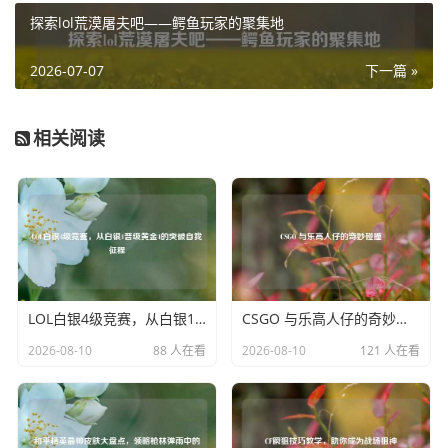
契的配合，在赛场上打出的精彩团战，都让人感受到了电竞
探索lol荒漠屠夫吧——鳄鱼玩家的聚集地
团队的力量，他们一起捧起冠军奖杯的那一刻，成为了英雄
联盟历史上的经典瞬间，也让他们成为了S8赛季MV中当之
2026-07-07
下一篇 »
无愧的主角。
这些LOL S8的MV主角们，无论是个人的卓越表现还是团队
相关阅读
的辉煌成就，都为这个赛季增添了浓墨重彩的一笔，他们的
故事激励着更多人投身电竞，去追寻属于自己的荣耀时刻。
LOL白银4级竞赛，从白银1晋级黄金4的突破自我征程
CSGO 与乐高人仔的奇妙碰撞
2026-08-10
88 人在看
2026-08-10
121 人在看