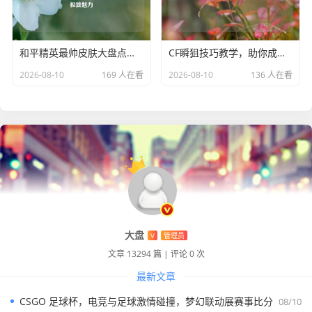
和平精英最帅皮肤大盘点，领略枪林弹雨中的极致魅力
CF瞬狙技巧教学，助你成为战场狙神
2026-08-10
169 人在看
2026-08-10
136 人在看
大盘
V
管理员
文章 13294 篇
|
评论 0 次
最新文章
CSGO 足球杯，电竞与足球激情碰撞，梦幻联动展赛事比分
08/10