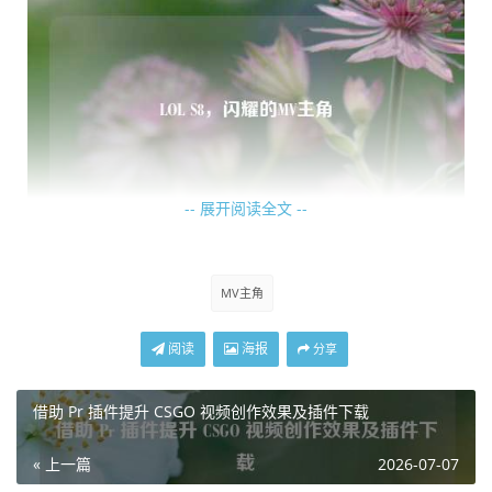
-- 展开阅读全文 --
另一位备受瞩目的MV主角是Rookie,他的操作细腻且极具观
MV主角
赏性，在S8赛季的MV里，充分展现了他的个人实力，他在
团战中的关键作用，以及那一次次扭转战局的精彩表现，都
阅读
海报
分享
让观众们为之惊叹，Rookie用自己的努力和天赋，书写着属
于自己的电竞篇章，成为了MV中令人难以忘怀的主角。
借助 Pr 插件提升 CSGO 视频创作效果及插件下载
还有IG的全体队员们,他们作为一个整体，在S8赛季创造了辉
« 上一篇
2026-07-07
煌，他们的MV中充满了团队协作的热血画面，选手们之间默