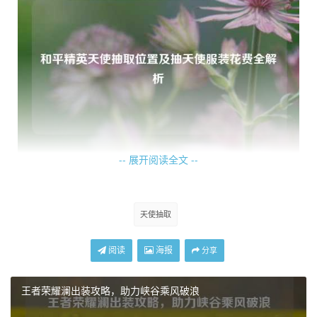
-- 展开阅读全文 --
除了常规军需,一些限时的特别活动也可能包含天使套装的抽
取机会，这些活动可能会在游戏内以弹窗形式提醒玩家，或
者在官方社交媒体渠道提前预告，玩家需要密切关注游戏内
天使抽取
的各种活动信息，不错过每一次抽取天使套装的可能。
阅读
海报
分享
部分合作活动也会涉及天使套装的获取,比如与某些知名品牌
或影视 IP 的联动活动，可能会将天使套装作为特别奖励放置
王者荣耀澜出装攻略，助力峡谷乘风破浪
在合作活动的抽奖池中，玩家参与这些合作活动，完成相应
任务或达到一定条件后，就有机会抽取天使套装。