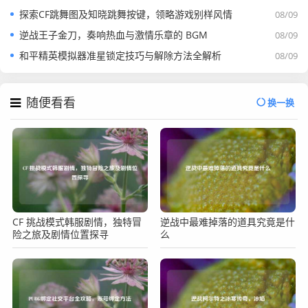
探索CF跳舞图及知晓跳舞按键，领略游戏别样风情
08/09
逆战王子金刀，奏响热血与激情乐章的 BGM
08/09
和平精英模拟器准星锁定技巧与解除方法全解析
08/09
随便看看
换一换
CF 挑战模式韩服剧情，独特冒
逆战中最难掉落的道具究竟是什
险之旅及剧情位置探寻
么