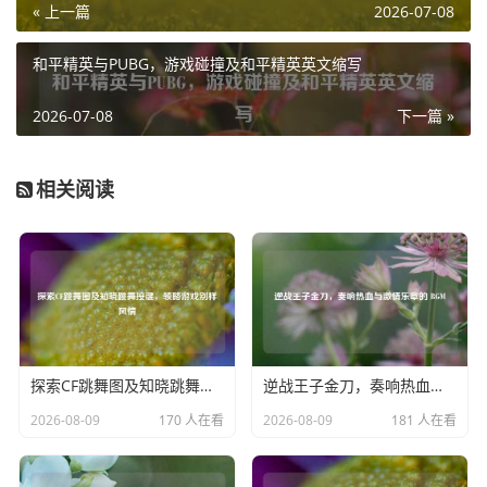
« 上一篇
2026-07-08
要想在和平精英中抽取天使套装,玩家需时刻留意军需活动、
和平精英与PUBG，游戏碰撞及和平精英英文缩写
限时特别活动以及各类合作活动，找到对应的抽取位置，说
不定就能幸运地将天使套装收入囊中，在游戏中展现独特魅
2026-07-08
下一篇 »
力。
相关阅读
探索CF跳舞图及知晓跳舞按键，领略游戏别样风情
逆战王子金刀，奏响热血与激情乐章的 BGM
2026-08-09
170 人在看
2026-08-09
181 人在看