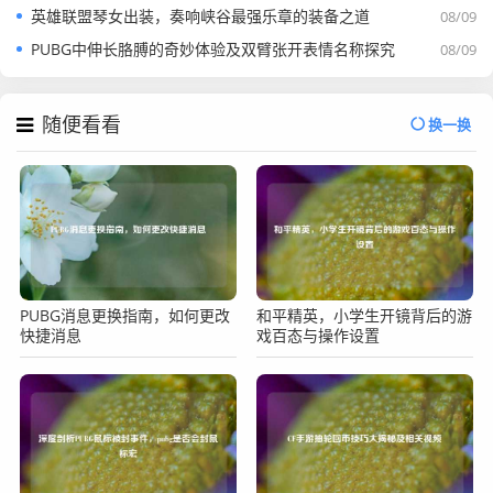
英雄联盟琴女出装，奏响峡谷最强乐章的装备之道
08/09
在实际游戏中，出装还需要根据战局的变化进行灵活调整，
PUBG中伸长胳膊的奇妙体验及双臂张开表情名称探究
08/09
如果敌方控制较多，可以优先做出抵抗之靴；如果己方团队
缺乏输出，那么可以适当提前破军的合成，合理的出装能让
澜在王者荣耀的战场上如鱼得水，成为令敌人闻风丧胆的存
随便看看
换一换
在，希望这套出装攻略能帮助各位玩家更好地使用澜这个英
雄，在峡谷中取得更多的胜利！
PUBG消息更换指南，如何更改
和平精英，小学生开镜背后的游
快捷消息
戏百态与操作设置