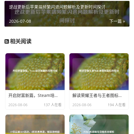
会缓缓地从藏身之处游出，庞大的身躯在水中显得格外引人
逆战更新后苹果端频繁闪退问题解析及更新时间探讨
注目，鲨鱼那三角形的背鳍露出水面，如同一个无声的警告
信号，让靠近的敌人不禁心生畏惧，它在水中优雅地游动，
2026-07-08
下一篇 »
时而加速，时而转向，展示着自己强大的机动性，这种在水
中的灵活穿梭，使得鲨鱼成为了水域中的“冷面杀手”,让敌人
相关阅读
不敢轻易靠近这片看似平静却暗藏危机的区域。
对于熟悉和平精英的玩家来说，鲨鱼在水里待着的场景不仅
仅是一种视觉上的享受，更是一种策略和战术的体现，玩家
们需要巧妙地利用鲨鱼所处的水域环境，与鲨鱼形成一种默
契的配合，鲨鱼可以作为一种天然的屏障，阻挡敌人从水路
的进攻；而玩家则可以在陆地上对敌人进行包抄和打击，或
开启财富新篇，Steam培训加盟的无限可能
解读荣耀王者与王者图标背后的差异
者，玩家也可以借助鲨鱼的威慑力，在水域附近设下埋伏,等
待敌人自投罗网。
2026-08-06
137 人在看
2026-08-06
194 人在看
在和平精英的世界里，鲨鱼在水里待着的画面构成了一幅独
特而精彩的游戏场景，它以自己独特的方式，为玩家们带来
了不一样的游戏体验，成为了游戏中不可或缺的一道亮丽风