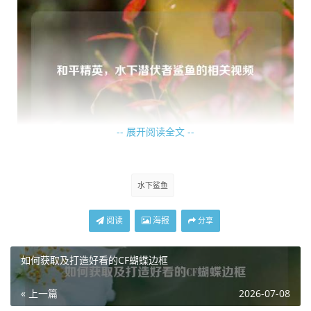
-- 展开阅读全文 --
而鲨鱼则静静地潜伏在这片水域的某个角落，它那流线型的
水下鲨鱼
身体完美地适应了水中的环境，如同鬼魅一般，悄无声息地
隐藏在暗处，鲨鱼的皮肤光滑而坚韧，在水中游动时几乎不
阅读
海报
分享
产生什么阻力，每一次摆动尾鳍，都能让它轻盈地穿梭于水
中，它的眼睛锐利而警觉，时刻留意着周围的动静,不放过任
如何获取及打造好看的CF蝴蝶边框
何一个可能出现的猎物或威胁。
« 上一篇
2026-07-08
当有敌人靠近水域时，鲨鱼就会展现出它独特的威慑力，它