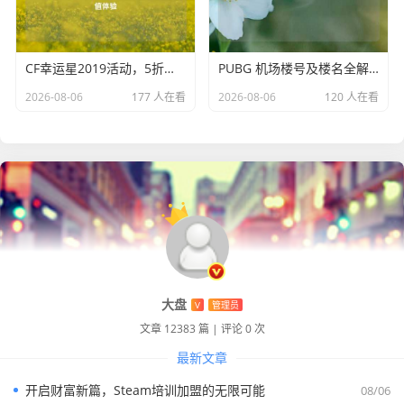
景线，无论是在紧张刺激的战斗时刻，还是在宁静的等待时
机，鲨鱼在水中的潜伏都为这个虚拟的世界增添了一份神秘
与魅力。
CF幸运星2019活动，5折优惠来袭，畅享游戏超值体验
PUBG 机场楼号及楼名全解析
2026-08-06
177 人在看
2026-08-06
120 人在看
大盘
V
管理员
文章 12383 篇
|
评论 0 次
最新文章
开启财富新篇，Steam培训加盟的无限可能
08/06