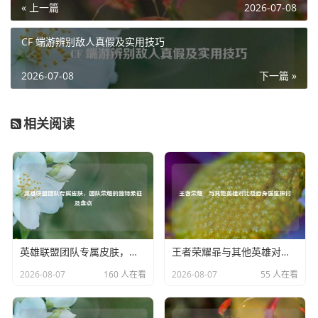
« 上一篇
2026-07-08
围攻，典韦也能凭借二技能的减速和回血效果，顽强抵抗，
一旦团战开启，典韦的大招就是他的核心利器，他可以直接
CF 端游辨别敌人真假及实用技巧
冲进敌方人群，开启大招后的典韦如同战神下凡，高额的真
实伤害让敌方前排坦克瞬间化为乌有,后排脆皮更是在他的斧
2026-07-08
下一篇 »
下瑟瑟发抖。
典韦的出装也是S7赛季的关键，通常以攻击力和暴击为主，
相关阅读
前期可以先出铁剑增加攻击力，然后合成暗影战斧，它提供
的物理攻击、冷却缩减和生命值，能让典韦在战斗中更加游
刃有余，接着出无尽战刃，大幅提升暴击伤害，再补上宗师
之力，强化普攻的输出效果，防御装备可以选择不祥征兆，
增加物理防御和生命值，同时减少攻击者的攻击速度，最后
一件可以根据局势选择破军或者名刀司命，破军能进一步提
升典韦的收割能力，名刀司命则能在关键时刻保住典韦的性
英雄联盟团队专属皮肤，团队荣耀的独特象征及盘点
王者荣耀暃与其他英雄对比及自身强度探讨
命,让他在残血时也能反杀敌人。
2026-08-07
160 人在看
2026-08-07
55 人在看
在团队配合方面，典韦虽然是一个强力的输出点，但也需要
队友的保护和控制，当队友控制住敌方关键英雄时，典韦要