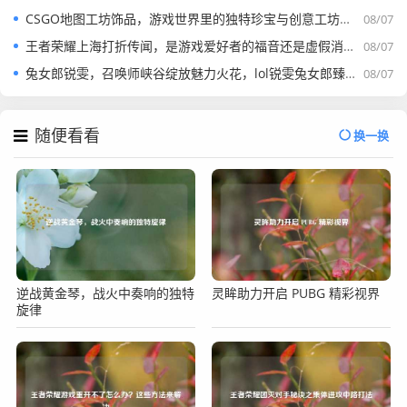
CSGO地图工坊饰品，游戏世界里的独特珍宝与创意工坊地图
08/07
王者荣耀上海打折传闻，是游戏爱好者的福音还是虚假消息？
08/07
兔女郎锐雯，召唤师峡谷绽放魅力火花，lol锐雯兔女郎臻彩来袭
08/07
随便看看
换一换
逆战黄金琴，战火中奏响的独特
灵眸助力开启 PUBG 精彩视界
旋律