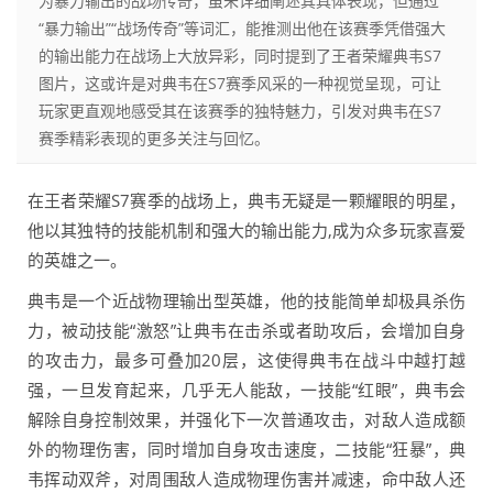
为暴力输出的战场传奇，虽未详细阐述其具体表现，但通过
“暴力输出”“战场传奇”等词汇，能推测出他在该赛季凭借强大
的输出能力在战场上大放异彩，同时提到了王者荣耀典韦S7
图片，这或许是对典韦在S7赛季风采的一种视觉呈现，可让
玩家更直观地感受其在该赛季的独特魅力，引发对典韦在S7
赛季精彩表现的更多关注与回忆。
在王者荣耀S7赛季的战场上，典韦无疑是一颗耀眼的明星，
他以其独特的技能机制和强大的输出能力,成为众多玩家喜爱
的英雄之一。
典韦是一个近战物理输出型英雄，他的技能简单却极具杀伤
力，被动技能“激怒”让典韦在击杀或者助攻后，会增加自身
的攻击力，最多可叠加20层，这使得典韦在战斗中越打越
强，一旦发育起来，几乎无人能敌，一技能“红眼”，典韦会
解除自身控制效果，并强化下一次普通攻击，对敌人造成额
外的物理伤害，同时增加自身攻击速度，二技能“狂暴”，典
韦挥动双斧，对周围敌人造成物理伤害并减速，命中敌人还