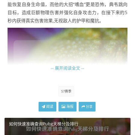
能恢复自身生命值，而他的大招“嗜血”更是恐怖，典韦跳向
目标，造成巨额物理伤害并强化自身攻击力，在接下来的5
秒内获得真实伤害效果,无视敌人的护甲和魔抗。
-- 展开阅读全文 --
S7赛季
阅读
海报
分享
在S7赛季，典韦凭借这些技能在战场上大放异彩，他可以作
为上单抗压，利用被动的攻击力叠加和一技能的强化普攻，
如何快速准确查询Pubg天梯分及排行
在对线期就给敌方上单造成巨大压力，即使面对敌方多人的