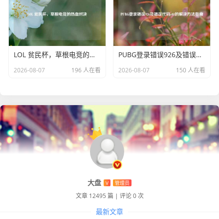
及时切入，利用大招的真实伤害和高额输出，迅速将敌方英
雄击败，典韦也要注意自身的站位和血量,避免被敌方集火秒
杀。
S7赛季的典韦，以其暴力输出和强大的战场统治力，成为了
LOL 贫民杯，草根电竞的热血对决
PUBG登录错误926及错误代码e87的解决方法指南
王者荣耀中令人胆寒的存在，他让无数玩家领略到了近战英
2026-08-07
196 人在看
2026-08-07
150 人在看
雄在战场上的热血与激情，也为众多团队带来了胜利的希
望，无论是在高端局的激烈对抗，还是在普通玩家的娱乐局
中，典韦都以其独特的魅力，成为了玩家们手中的一把利
刃，在王者峡谷中书写着属于自己的传奇篇章。
大盘
V
管理员
文章 12495 篇
|
评论 0 次
最新文章