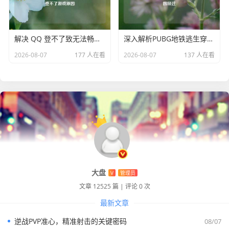
解决 QQ 登不了致无法畅玩 PUBG 的困扰及探究登不了游戏原因
深入解析PUBG地铁逃生穿透机制及ca722航班回国经过
2026-08-07
177 人在看
2026-08-07
137 人在看
大盘
V
管理员
文章 12525 篇
|
评论 0 次
最新文章
逆战PVP准心，精准射击的关键密码
08/07