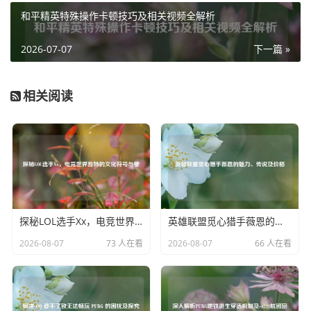
“团队数据”则能让你清楚地看到队伍在一局游戏中的整体表
和平精英特殊操作卡顿技巧及相关视频全解析
现，比如团队的总击杀数、助攻数等，有助于评估团队协作
的效果,更好地与队友配合。
2026-07-07
下一篇 »
除了上述这些数据设置，你还可以根据自己的喜好，对营地
战报的展示形式进行一些调整，是否显示详细的武器使用情
相关阅读
况，包括每种武器的命中率、伤害占比等。
设置好营地战报的各项参数后，点击“确定”保存设置，之
后，当你完成一局游戏返回营地时,就能看到按照你设置的内
容呈现的详细战报啦。
合理设置和平精英营地战报，能让你在游戏之余，通过分析
战报数据不断提升自己的游戏水平，更好地享受和平精英带
探秘LOL选手Xx，电竞世界独特的文化符号与梗
英雄联盟觅心猎手薇恩的魅力、传说及价格
来的竞技乐趣。
2026-08-07
73 人在看
2026-08-07
66 人在看