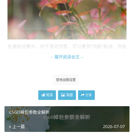
在基础设置中，向下滚动页面，可以看到“功能”板块，你会
发现“营地战报”选项，点击“营地战报”,会出现详细的设置内
-- 展开阅读全文 --
容。
营地战报的设置包括多个方面，你可以选择开启或关闭“战斗
营地战报设置
数据”，开启后，你能在营地中查看自己每一局游戏的击杀
数、伤害量、治疗量等详细数据，有助于分析自己在战斗中
阅读
海报
分享
的表现，找出优势和不足,从而针对性地提升游戏技巧。
“生存数据”也是营地战报的重要组成部分，它能展示你在游
CSGO掉包参数全解析
戏中的生存时间、最远移动距离等信息，通过这些数据,你可
以了解自己在不同场景下的生存能力和移动策略是否合理。
« 上一篇
2026-07-07