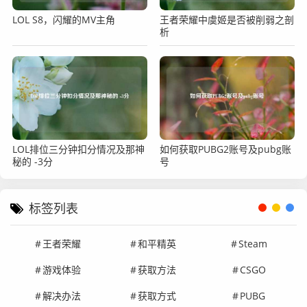
LOL S8，闪耀的MV主角
王者荣耀中虞姬是否被削弱之剖
析
LOL排位三分钟扣分情况及那神
如何获取PUBG2账号及pubg账
秘的 -3分
号
标签列表
王者荣耀
和平精英
Steam
游戏体验
获取方法
CSGO
解决办法
获取方式
PUBG