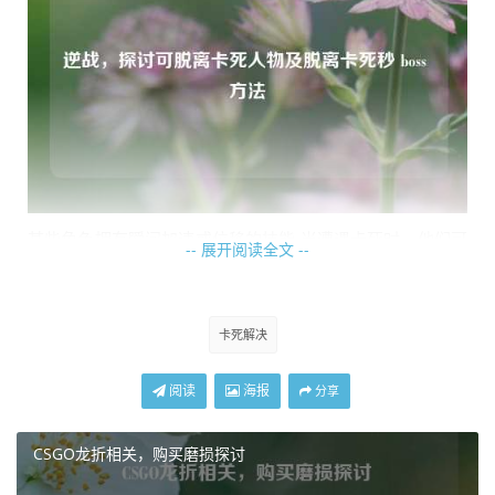
某些角色拥有瞬间加速或位移的技能,当遭遇卡死时，他们可
-- 展开阅读全文 --
以利用这一技能快速移动到一个新的位置，从而有可能打破
卡死状态，通过这种瞬间的移动，玩家能够尝试摆脱因地图
复杂或网络延迟等因素导致的角色卡顿。
卡死解决
还有一些人物具备特殊的生存技能,在卡死时，这些技能或许
阅读
海报
分享
能让角色更好地应对当前不利局面，比如拥有短暂无敌效果
的技能，即使处于卡死状态，也能利用这段无敌时间稍作调
CSGO龙折相关，购买磨损探讨
整，等待卡死问题自行缓解或者寻找机会重新恢复正常操
作。