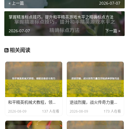
« 上一篇
2026-07-07
要确定哪个人物绝对可以脱离卡死并非易事,因为卡死的原因
多种多样，而且游戏环境也在不断变化，那些具有灵活机动
掌握精准标点技巧，提升和平精英游戏水平之精确标点方法
性和特殊应急技能的人物相对来说在应对卡死情况时可能会
2026-07-07
下一篇 »
更有优势。
玩家们在游戏过程中也可以通过不断尝试不同人物,来感受他
相关阅读
们在面对卡死时的实际表现，游戏开发者也在持续优化游戏
性能，减少卡死等问题的出现频率，但了解不同人物在应对
卡死方面的潜在能力，对于玩家在游戏中更好地应对突发状
况，保持游戏体验的流畅性，还是有着一定的帮助和指导意
义的，虽然不能确切地说逆战中哪个人物一定能完全脱离卡
死，但通过对各人物特性的了解，玩家能在遇到问题时多一
些应对的思路和方法。
和平精英机械犬教程，领略全新战斗助力
逆战烈魔，战火传奇力量及烈焰战神获取方法
2026-08-09
137 人在看
2026-08-09
173 人在看