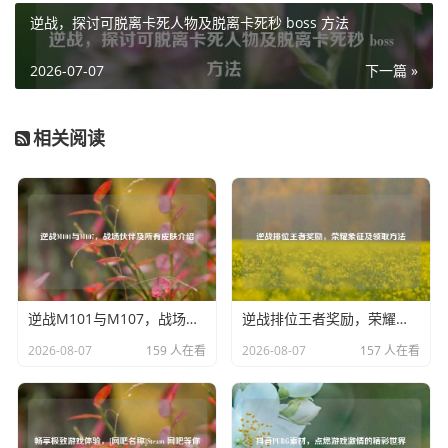
玩家们在 CSGO 世界里不断挑战自我、突破极限的过程，也
逆战，探讨可脱离卡死人物及脱离卡死秒 boss 方法
成为了游戏中一道亮丽的风景线，激励着更多玩家去追寻属
于自己的“龙折”时刻，书写属于自己的游戏传奇。
2026-07-07
下一篇 »
相关阅读
逆战M101与M107，战场伙伴及所有皮肤介绍
逆战排位王者奖励，荣耀象征及领取方法
2026-08-07
159 人在看
2026-08-07
157 人在看