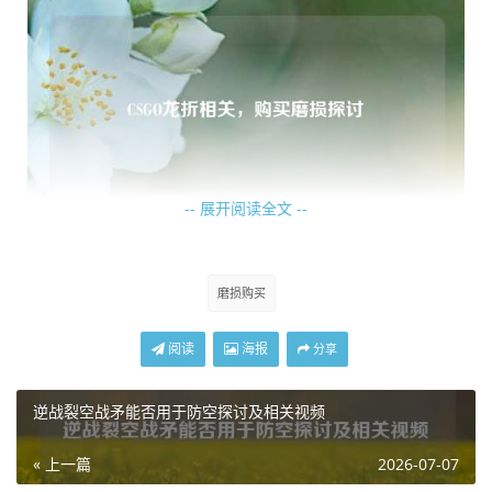
-- 展开阅读全文 --
每一次“龙折”时刻，都能点燃玩家们心中的激情，它不仅仅
磨损购买
是一个简单的游戏动作，更像是一种精神象征，代表着玩家
在面对强大对手时毫不畏惧，敢于突破常规，以独特的方式
阅读
海报
分享
去争取胜利，那些在关键时刻上演“龙折”的玩家，成为了队
友眼中的英雄，也让对手为之侧目。
逆战裂空战矛能否用于防空探讨及相关视频
无论是在紧张刺激的职业比赛中,还是在日常的休闲对战里，
« 上一篇
2026-07-07
“龙折”的瞬间总是能成为玩家们津津乐道的话题，它见证了