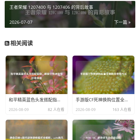
能效果，让灼烧的威力发挥到极致，通过选择增加法术强
王者荣耀 1207400 与 1207406 的背后故事
度、法术穿透以及能增强灼烧效果的装备，兰德里可以在游
戏中打出成吨的伤害,成为敌方英雄的噩梦。
2026-07-07
下一篇 »
无论是在单人对线期，凭借技能消耗对手取得优势，还是在
团队决战中，用范围伤害和持续灼烧为团队打开胜利之门，
相关阅读
兰德里都以其独特的魅力和强大的实力，在《英雄联盟》的
舞台上留下属于自己的精彩篇章，成为玩家们在召唤师峡谷
中不可忽视的存在，持续演绎着魔法与灼烧交织的传奇战
斗。
和平精英蓝色头发搭配指南，解锁个性造型与好看穿搭
手游版CF死神换购位置全解析及查看方法
2026-08-09
82 人在看
2026-08-09
163 人在看