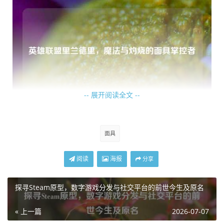
-- 展开阅读全文 --
在团战中，兰德里的作用举足轻重，他可以站在队伍的前排
面具
或后排合适位置，释放技能对敌方多个英雄造成伤害，那范
围性的魔法伤害以及随之而来的灼烧效果，能迅速打乱敌方
阅读
海报
分享
的阵型，让敌人在躲避技能的同时，还要承受持续的伤害，
敌方英雄一旦被兰德里的技能命中，就仿佛陷入了一个炽热
探寻Steam原型，数字游戏分发与社交平台的前世今生及原名
的牢笼,每一秒都在为自己的疏忽付出代价。
« 上一篇
2026-07-07
兰德里的出装也十分关键，合适的装备能进一步强化他的技