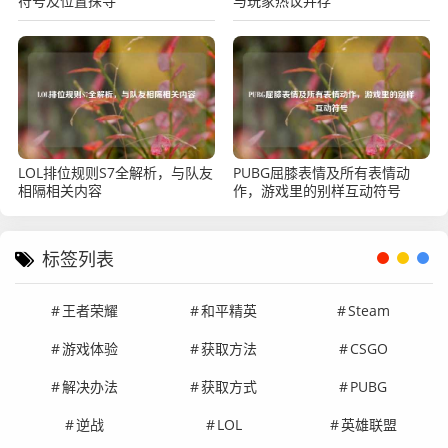
符号及位置探寻
与玩家热议并存
LOL排位规则S7全解析，与队友
PUBG屈膝表情及所有表情动
相隔相关内容
作，游戏里的别样互动符号
标签列表
王者荣耀
和平精英
Steam
游戏体验
获取方法
CSGO
解决办法
获取方式
PUBG
逆战
LOL
英雄联盟