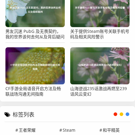
男友沉迷 PubG 及无畏契约，
关于提供Steam账号关联手机号
我的世界该何去何从及背后疑问
码及相关风险警示
CF手游全局语音开启方法及畅
山海逆战235话激战再燃至239
联战场沟通无间指南
话风云变幻
标签列表
王者荣耀
Steam
和平精英