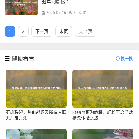
冠军问鼎榜首
2026-07-16
82 阅读
1
2
下一页
末页
共 2 页
随便看看
换一换
英雄联盟，热血战场及所有人聊
Steam预购教程，轻松开启游戏
天开启方法
抢先体验之旅