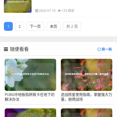
2026-07-16
133 阅读
1
2
下一页
末页
共 2 页
随便看看
换一换
PUBG中地板陷阱致卡在地下的
逆战陨星使用指南，掌握强大力
解决办法
量，驰骋战场