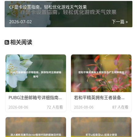
CF显卡设置指南，轻松优化游戏天气效果
家们在游戏交流受限情况下，抒发情绪的一种特殊方式，它
们在游戏的头像海洋中，成为了那些被禁言玩家独特的标
2026-07-02
下一篇 »
识，诉说着一段段关于禁言的小故事。
相关阅读
PUBG注册邮箱号详细指南，教你如何注册邮箱账号
若和平精英拥有王者装备会产生何种情况
2026-08-06
72 人在看
2026-08-06
87 人在看