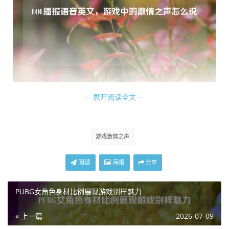
游戏过程中,各种精彩时刻都伴随着令人振奋的英文播报，击
-- 展开阅读全文 --
杀敌人时，“First Blood”的响亮宣告，标志着首次斩获敌人
生命的荣耀；连续击杀多个敌人达成“Double Kill”“Triple Kil
l”直至“Penta Kill”，每一次播报都如同胜利的战歌，激励着玩
游戏激情之声
家不断追求更卓越的操作。
阅读
海报
分享
防御塔被摧毁时,“Tower Destroyed”的提示音，既意味着战
局的变化，也让玩家感受到策略与团队协作的成果，而当玩
PUBG女角色身材比例展现游戏别样魅力
家所在队伍成功拿下一场团战的胜利，“Ace”的播报声更是振
奋人心，象征着团队的强大实力与完美配合。
« 上一篇
2026-07-09
这些英文播报语音不仅是对游戏操作结果的简单告知,更是在