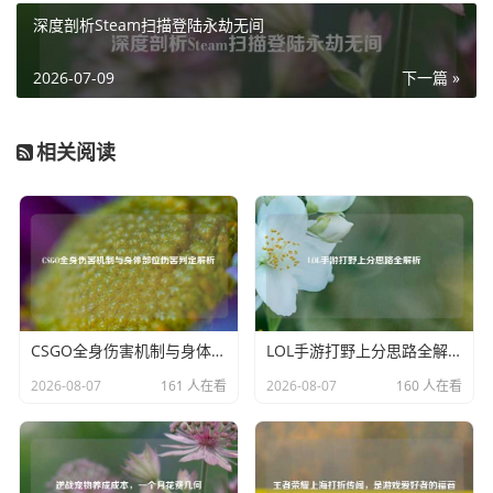
深度剖析Steam扫描登陆永劫无间
营造一种紧张又充满激情的氛围，它们让玩家们沉浸在游戏
的世界中，与队友一同为胜利欢呼，为失败而不甘，无论是
2026-07-09
下一篇 »
在网吧里与朋友们并肩作战，还是独自在家中享受游戏时
光，这些英文播报语音都如同忠实的伙伴，陪伴着玩家度过
每一个精彩的瞬间，成为了LOL游戏体验中不可或缺的一部
相关阅读
分，承载着玩家们无数的热血与回忆。
CSGO全身伤害机制与身体部位伤害判定解析
LOL手游打野上分思路全解析
2026-08-07
161 人在看
2026-08-07
160 人在看