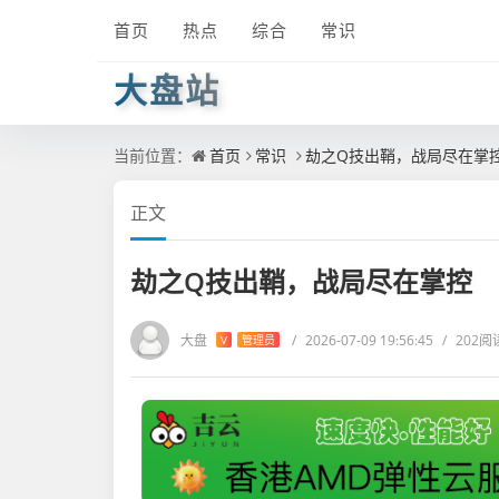
首页
热点
综合
常识
大盘站
当前位置：
首页
常识
劫之Q技出鞘，战局尽在掌
正文
劫之Q技出鞘，战局尽在掌控
大盘
/
2026-07-09 19:56:45
/
202阅
V
管理员