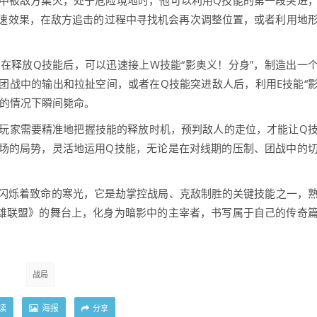
中被敌方集火，处于危险境地时，他可以利用Q技能的第一段突进
速效果，在敌方追击的过程中寻找机会再次调整位置，或者利用地
在释放Q技能后，可以迅速接上W技能“影奥义！分身”，制造出一
团战中的输出和拉扯空间，或者在Q技能突进敌人后，利用E技能“
备的情况下瞬间毙命。
，玩家需要精准地把握技能的释放时机，预判敌人的走位，才能让Q
场的局势，灵活地运用Q技能，无论是在对线期的压制、团战中的
上闪烁着致命的寒光，它是劫掌控战局、克敌制胜的关键技能之一，
雄联盟》的舞台上，化身为暗影中的主宰者，书写属于自己的传奇
战局
读
海报
分享