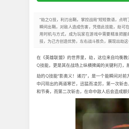
“劫之Q技，利刃出鞘，掌控战局”短短数语，点
瞬间出鞘，对敌人造成伤害，凭借此技能，劫可
用时机与方式，成为玩家在游戏中需要精准把握
技，为己方创造优势，左右战斗胜负，展现出劫这
在《英雄联盟》的世界里，劫，这位来自均衡教
Q技能，更是其在战场上纵横捭阖的关键利刃，
劫的Q技能“影奥义！诸刃”，是一个能瞬间对
中闪现出的两道寒芒，迅猛而凌厉，第一次斩击
和节奏，而第二次斩击，在命中敌人后会造成额