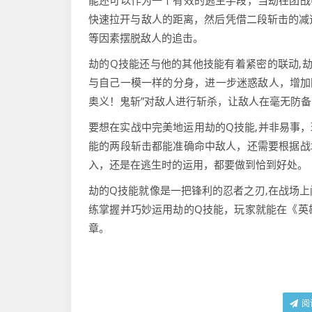
能还可以作为一个有效的逃生手段，当劫在团战
快速拉开与敌人的距离，然后凭借二段斩击的减
等因素摆脱敌人的追击。
劫的Q技能还与他的其他技能有着紧密的联动,劫
与自己一模一样的分身，进一步迷惑敌人，增加
奥义！鬼斩”对敌人进行斩杀，让敌人在毫无防
要想在实战中完美地运用劫的Q技能,并非易事
能的两段斩击都能准确命中敌人，还需要根据战
入，还是在逃生时的运用，都要做到恰到好处。
劫的Q技能就像是一把锋利的忍者之刃,在战场
练掌握并巧妙运用劫的Q技能，玩家就能在《英
章。
阅