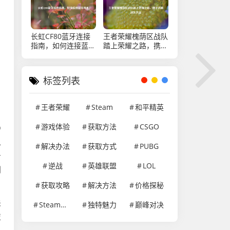
长虹CF80蓝牙连接
王者荣耀槐荫区战队
指南，如何连接蓝牙
踏上荣耀之路，携手
耳机
济南战队共进
标签列表
王者荣耀
Steam
和平精英
游戏体验
获取方法
CSGO
Q
从
解决办法
获取方式
PUBG
击
逆战
英雄联盟
LOL
创
获取攻略
解决方法
价格探秘
关
Steam游戏
独特魅力
巅峰对决
技