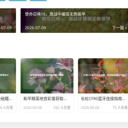
使命召唤16，激战中摧毁无畏装甲
-07-09
2026-07-09
下一篇 »
职业PUBG选手外设秘籍与战场称霸统计
和平精英地宫彩蛋获取攻略大揭秘
长虹CF80蓝牙连接指南，如何连接蓝牙耳机
14 人在看
2026-08-08
162 人在看
2026-08-08
75 人在看