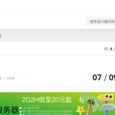
控
07
0
读
/
0评论