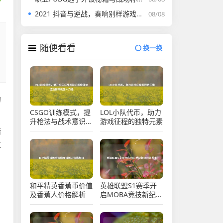
2021 抖音与逆战，奏响别样游戏乐章之逆战抖音视频介绍
08/08
随便看看
换一换
的
CSGO训练模式，提
LOL小队代币，助力
升枪法与战术意识的
游戏征程的独特元素
绝佳途径及删除机器
暗
人方法
位
和平精英香蕉币价值
英雄联盟S1赛季开
及香蕉人价格解析
启MOBA竞技新纪元
并发布