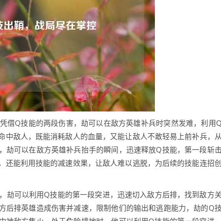
，凭借Q技能的两段伤害，劫可以在敌方英雄补兵时突然发难，利用
命中敌人，既能消耗敌人的血量，又能让敌人不敢轻易上前补兵，
，劫可以在敌方英雄补兵抬手的瞬间，迅速释放Q技能，第一段斩
，还能利用技能的减速效果，让敌人难以逃脱，为后续的技能连招
用，劫可以利用Q技能的第一段突进，迅速切入敌方后排，找到敌方
方后排英雄造成伤害并减速，限制他们的输出和逃跑能力，劫的Q