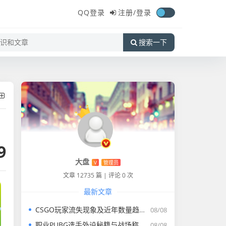
QQ登录
注册/
登录
搜索一下
9
大盘
V
管理员
文章 12735 篇
|
评论 0 次
最新文章
CSGO玩家流失现象及近年数量趋势剖析
08/08
职业PUBG选手外设秘籍与战场称霸统计
08/08