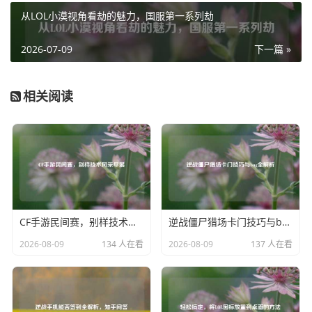
也让其他遵守规则的玩家感到失望和愤怒，进而可能导致大
从LOL小漠视角看劫的魅力，国服第一系列劫
量玩家流失,影响游戏的长期运营。
未授权游戏数据还可能带来安全隐患，不法分子获取数据
2026-07-09
下一篇 »
后，可能会利用其中包含的玩家个人信息进行非法活动，如
诈骗、盗号等，玩家的账号安全、财产安全都将受到威胁,个
相关阅读
人隐私也得不到保障。
为了应对和平精英未授权游戏数据的问题，游戏厂商需要加
强技术防护措施，不断提升数据的安全性，防止数据被非法
窃取，要加强与执法部门的合作，严厉打击非法获取和传播
游戏数据的行为，玩家自身也应当提高警惕，不轻易相信来
路不明的游戏数据和作弊工具,共同维护游戏的公平环境和自
CF手游民间赛，别样技术风采尽展
逆战僵尸猎场卡门技巧与bug全解析
身的合法权益。
2026-08-09
134 人在看
2026-08-09
137 人在看
和平精英未授权游戏数据是一个不容忽视的问题，它关系到
游戏产业的未来、玩家的游戏体验以及大家的信息安全，只
有各方共同努力，才能有效遏制这一不良现象，让和平精英
这款游戏继续保持其健康、公平、有趣的魅力，为广大玩家