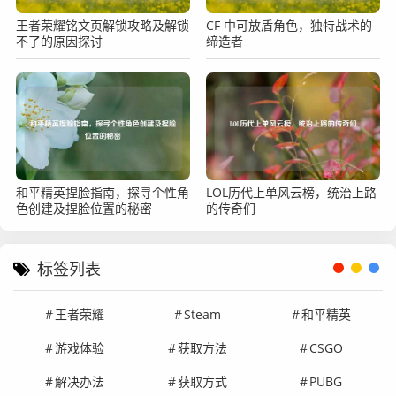
王者荣耀铭文页解锁攻略及解锁
CF 中可放盾角色，独特战术的
不了的原因探讨
缔造者
和平精英捏脸指南，探寻个性角
LOL历代上单风云榜，统治上路
色创建及捏脸位置的秘密
的传奇们
标签列表
王者荣耀
Steam
和平精英
游戏体验
获取方法
CSGO
解决办法
获取方式
PUBG