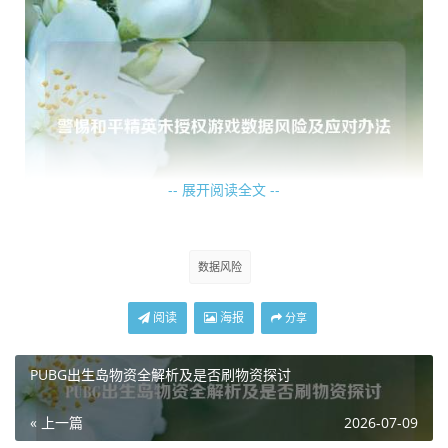
-- 展开阅读全文 --
数据风险
对于玩家而言，和平精英未授权游戏数据同样存在着巨大的
危害，这些非法获取的数据可能被用于制作外挂程序或者作
阅读
海报
分享
弊工具，一旦玩家使用了此类作弊手段，游戏的公平竞技性
将荡然无存，原本依靠自身实力和技巧进行的游戏对战，变
PUBG出生岛物资全解析及是否刷物资探讨
得充满了不公平因素，破坏了玩家们正常的游戏体验，那些
« 上一篇
2026-07-09
通过不正当手段取得胜利的玩家，不仅破坏了游戏的乐趣，