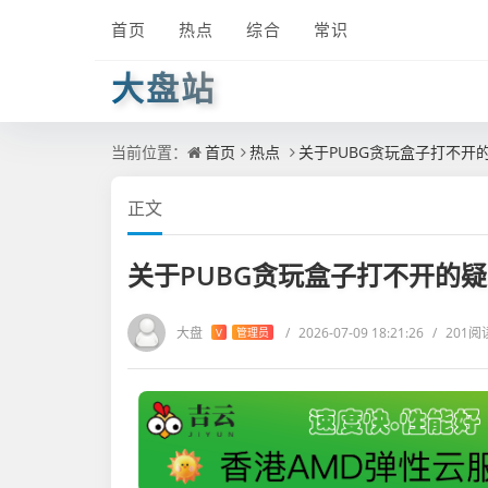
首页
热点
综合
常识
大盘站
当前位置：
首页
热点
关于PUBG贪玩盒子打不开
正文
关于PUBG贪玩盒子打不开的
大盘
/
2026-07-09 18:21:26
/
201阅
V
管理员