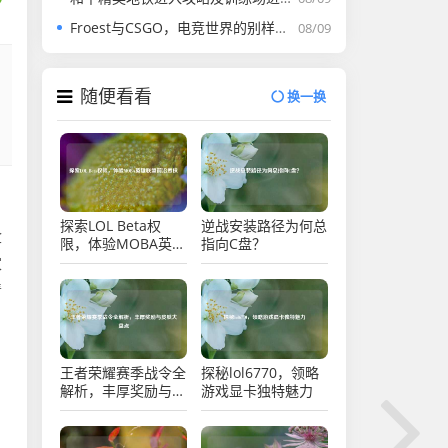
Froest与CSGO，电竞世界的别样独特篇章
08/09
随便看看
换一换
探索LOL Beta权
逆战安装路径为何总
盒
限，体验MOBA英雄
指向C盘？
联盟前沿授权
家
清
王者荣耀赛季战令全
探秘lol6770，领略
解析，丰厚奖励与皮
游戏显卡独特魅力
肤大盘点