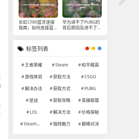
长虹CF80蓝牙连接
华为进不了PUBG的
指南，如何连接蓝牙
背后原因及进不了系
耳机
统的应对思考
标签列表
王者荣耀
Steam
和平精英
游戏体验
获取方法
CSGO
应
响
解决办法
获取方式
PUBG
逆战
获取攻略
英雄联盟
来
LOL
解决方法
价格探秘
会
Steam游戏
独特魅力
巅峰对决