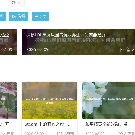
打不开
读
海报
分享
队伍全
探秘LOL黑屏原因与解决办法，为何会黑屏
-07-09
2026-07-09
下一篇 »
PUBG 728，绝地求生开启新征程
Steam 上的奇妙之旅，太空吃鸡与太空吃东西游戏体验
和平精英全新改动，带来游戏体验革新与挑战
41 人在看
2026-08-09
157 人在看
2026-08-09
99 人在看