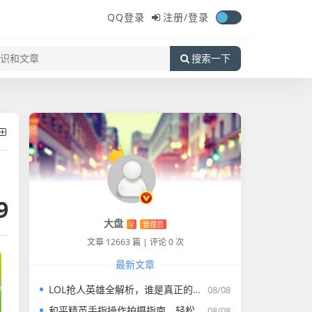
QQ登录
注册/
登录
搜索一下
9
大盘
V
管理员
文章 12663 篇
|
评论 0 次
最新文章
LOL抢人英雄全解析，谁是真正的抢人之王及哪个英雄好打
08/08
和平精英手指操作拍摄指南，轻松记录精彩瞬间
08/08