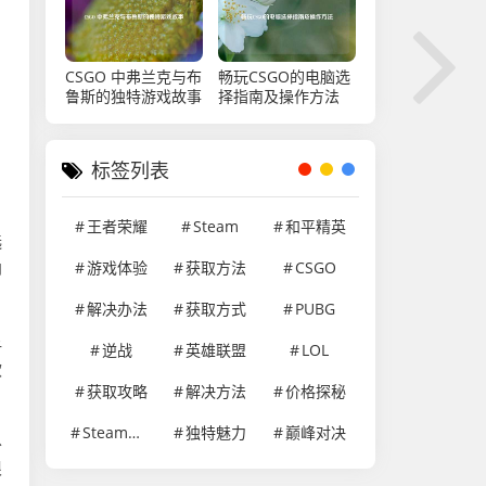
CSGO 中弗兰克与布
畅玩CSGO的电脑选
鲁斯的独特游戏故事
择指南及操作方法
标签列表
王者荣耀
Steam
和平精英
选
游戏体验
获取方法
CSGO
即
解决办法
获取方式
PUBG
显
逆战
英雄联盟
LOL
软
获取攻略
解决方法
价格探秘
Steam游戏
独特魅力
巅峰对决
以
根