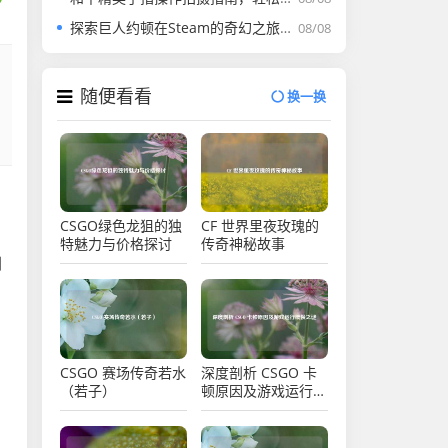
探索巨人约顿在Steam的奇幻之旅及名称探寻
08/08
随便看看
换一换
，
CSGO绿色龙狙的独
CF 世界里夜玫瑰的
特魅力与价格探讨
传奇神秘故事
删
CSGO 赛场传奇若水
深度剖析 CSGO 卡
（若子）
顿原因及游戏运行缓
慢之谜