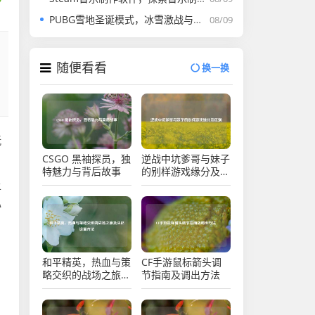
PUBG雪地圣诞模式，冰雪激战与雪橇驾驶全解析
08/09
随便看看
换一换
玩
CSGO 黑袖探员，独
逆战中坑爹哥与妹子
特魅力与背后故事
的别样游戏缘分及区
别
上
心
和平精英，热血与策
CF手游鼠标箭头调
略交织的战场之旅及
节指南及调出方法
头记设置方法