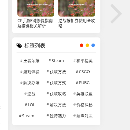
CF手游E键修复指南
逆战抵扣券使用全攻
及按键相关解析
略
标签列表
王者荣耀
Steam
和平精英
游戏体验
获取方法
CSGO
，
与
解决办法
获取方式
PUBG
逆战
获取攻略
英雄联盟
，
LOL
解决方法
价格探秘
长
Steam游戏
独特魅力
巅峰对决
带