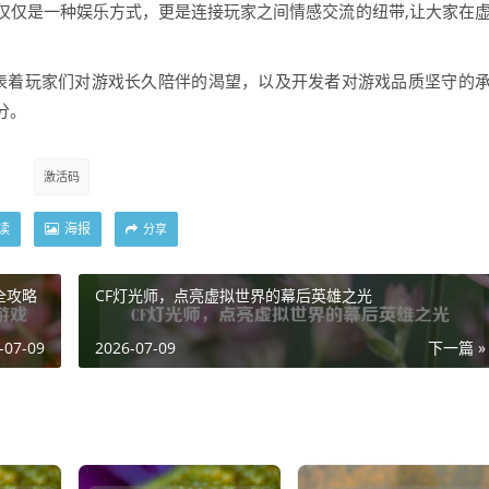
仅仅是一种娱乐方式，更是连接玩家之间情感交流的纽带,让大家在
它代表着玩家们对游戏长久陪伴的渴望，以及开发者对游戏品质坚守的
分。
激活码
读
海报
分享
全攻略
CF灯光师，点亮虚拟世界的幕后英雄之光
-07-09
2026-07-09
下一篇 »