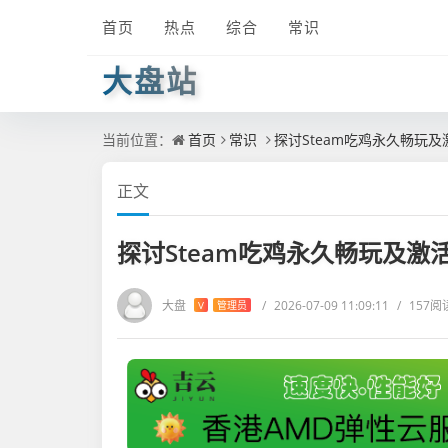
首页
热点
综合
常识
大盘站
当前位置：
首页
常识
探讨Steam吃鸡永久畅玩
正文
探讨Steam吃鸡永久畅玩及激
大盘
/
2026-07-09 11:09:11
/
157阅
V
管理员