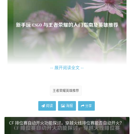
-- 展开阅读全文 --
进入游戏后，新手玩家需要熟悉游戏界面，左上角是玩家的
生命值、护甲值等信息，右上角显示游戏的比分、时间等，
屏幕下方有各种武器和道具的快捷栏，合理设置这些快捷栏
王者荣耀英雄推荐
可以让你在战斗中更迅速地切换武器和使用道具，了解游戏
的操作键位也至关重要，像开火、瞄准、跳跃、下蹲等基本
阅读
海报
分享
操作,要通过不断练习达到熟练掌握的程度。
CF 排位赛自动开火功能探讨，穿越火线排位赛能否自动开火？
武器系统是 CSGO 的一大特色，新手玩家一开始可能会对众
多的武器感到眼花缭乱，首先要知道不同武器的特点和用