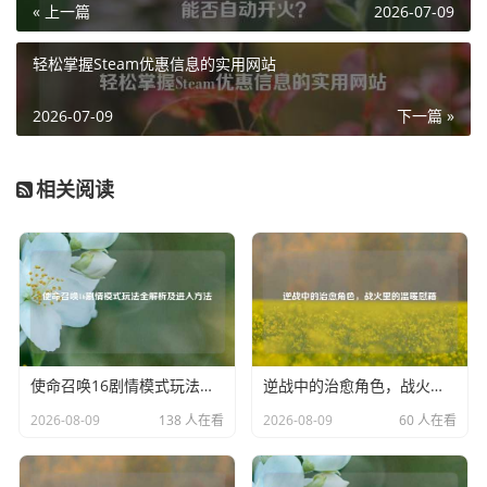
« 上一篇
2026-07-09
途，手枪适合近距离战斗，冲锋枪在中近距离有较好的表
现，步枪则是中远距离的主力输出武器，狙击枪能在远距离
轻松掌握Steam优惠信息的实用网站
给予敌人致命一击，新手玩家可以先从一些基础武器开始练
习，P90 冲锋枪，它射速快，后坐力相对较小，比较容易上
2026-07-09
下一篇 »
手，在练习武器的过程中,要注重瞄准的精准度和射击的节奏
感。
相关阅读
地图也是游戏中不可或缺的部分，新手玩家要尽快熟悉各个
地图的布局、战略要点和常见的战斗位置，例如在 Dust2 地
图中，A 点和 B 点是炸弹安放的地点，连接两点的中路是兵
家必争之地，而地图两侧的狙击位则能对敌人进行远距离打
击，了解地图的这些关键信息,可以让新手玩家在游戏中更好
地制定战术和选择位置。
使命召唤16剧情模式玩法全解析及进入方法
逆战中的治愈角色，战火里的温暖慰藉
团队协作在 CSGO 中尤为重要，新手玩家要学会与队友沟
2026-08-09
138 人在看
2026-08-09
60 人在看
通，听从指挥，比如在进攻时，要明确分工，有人负责突
破，有人负责支援和掩护；在防守时，则要互相配合，守住