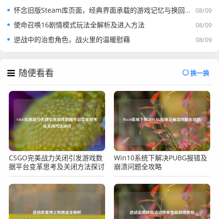
怀念旧版Steam库页面，经典界面承载的游戏记忆与换回旧版之举
08/09
使命召唤16剧情模式玩法全解析及进入方法
08/09
逆战中的治愈角色，战火里的温暖慰藉
08/09
随便看看
换一换
CSGO完美战力关闭引发游戏数
Win10系统下解决PUBG报错及
据平台变革思考及关闭方法探讨
崩溃问题全攻略