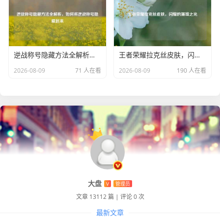
关键位置，通过与队友的默契协作,才能发挥出团队的最大战
斗力。
新手刚玩 CSGO 时，可能会遇到各种问题和挑战，但只要保
持耐心，不断学习和练习，逐渐积累经验，就能在这个充满
逆战称号隐藏方法全解析，如何将逆战称号隐藏起来
王者荣耀拉克丝皮肤，闪耀的璀璨之光
激情的射击游戏世界中找到属于自己的乐趣，成为一名出色
2026-08-09
71 人在看
2026-08-09
190 人在看
的 CSGO 玩家。
大盘
V
管理员
文章 13112 篇
|
评论 0 次
最新文章