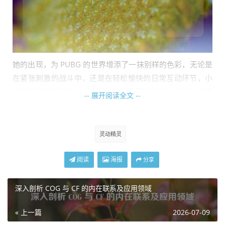
她的出现，为 PUBG 的世界增添了一抹别样的色彩，无论是
在紧张刺激的战斗中，还是在轻松愉快的日常互动环节，小
师妹都能迅速吸引众人的目光，她会用那甜美的声音为玩家
-- 展开阅读全文 --
们加油打气,让每一场战斗都充满了动力。
在游戏里，小师妹也是个积极活跃的参与者，她善于观察战
灵动精灵
局，凭借着敏锐的洞察力为队友提供关键的信息，她那看似
不经意的提醒，却能成为扭转战局的关键因素，她在枪林弹
阅读
海报
分享
雨中灵活穿梭，躲避敌人的攻击时宛如一只敏捷的小鹿，让
人不禁为她捏一把汗,又在她成功躲避后忍不住欢呼喝彩。
深入剖析 COG 与 CF 的内在联系及应用领域
小师妹还特别擅长组织团队活动，她会精心策划各种有趣的
比赛，让玩家们在游戏之余能够尽情享受竞技的乐趣，她总
« 上一篇
2026-07-09
是能想出新奇的点子,让每一次活动都充满了惊喜和欢笑。