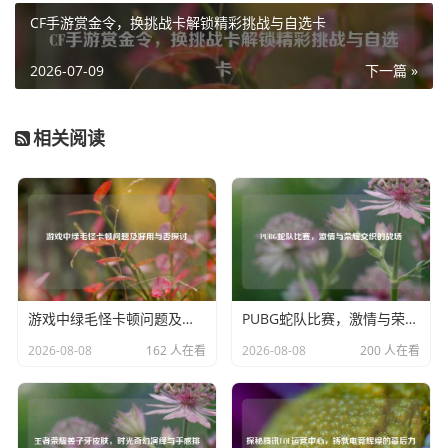
CF手游赏金令，换挑战卡解锁精彩挑战与自选卡
PUBG 小师妹就像是游戏世界里的一股清泉，给玩家们带来
了无尽的欢乐与活力，她用自己独特的魅力，成为了众多玩
2026-07-09
下一篇 »
家心中难以忘怀的存在，让 PUBG 的世界因为她而更加精
彩。
相关阅读
游戏中绿毛怪卡顿问题及好用与否探讨
PUBG蛇队比赛，激情与荣耀交织的战场
2026-08-08
162 人在看
2026-08-08
200 人在看