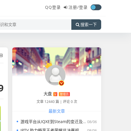
QQ登录
注册/
登录
搜索一下
9
大盘
V
管理员
文章 12440 篇
|
评论 0 次
最新文章
游戏平台从IQXE到Steam的变迁及体验
08/06
IPTV 助力畅享王者荣耀总决赛视频完整版盛宴
08/06