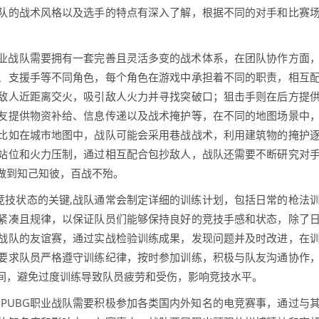
队的战术风格以及选手的特点有深入了解，根据不同的对手和比赛
职业战队需要拥有一套完善且灵活多变的战术体系，在团队协作方面
、支援手等不同角色，每个角色在游戏中承担着不同的职责，相互
敌人近距离交火，吸引敌人火力并寻找突破口；狙击手则在后方提
友提供物资补给、信息传递以及战术掩护等，在不同的地图场景中
比如在城市地图中，战队可能会采用巷战战术，利用建筑物的掩护
站位和火力压制，通过相互配合包抄敌人，战队还需要不断研究对
做到知己知彼，百战不殆。
竞技状态的关键,战队通常会制定详细的训练计划，包括日常的枪法
紧凑且规律，以保证队员们能够保持良好的竞技手感和状态，除了
战队的友谊赛，通过实战检验训练成果，发现问题并及时改进，在
要求队员严格遵守训练纪律，按时参加训练，积极与队友沟通协作
间，避免过度训练导致队员疲劳和受伤，影响竞技水平。
PUBG职业战队需要积极参加各类国内外知名的电竞赛事，通过与