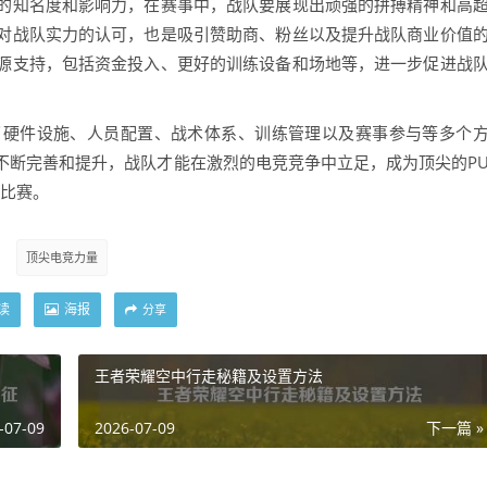
的知名度和影响力，在赛事中，战队要展现出顽强的拼搏精神和高
对战队实力的认可，也是吸引赞助商、粉丝以及提升战队商业价值
源支持，包括资金投入、更好的训练设备和场地等，进一步促进战
盖了硬件设施、人员配置、战术体系、训练管理以及赛事参与等多个
不断完善和提升，战队才能在激烈的电竞竞争中立足，成为顶尖的P
的比赛。
顶尖电竞力量
读
海报
分享
王者荣耀空中行走秘籍及设置方法
-07-09
2026-07-09
下一篇 »