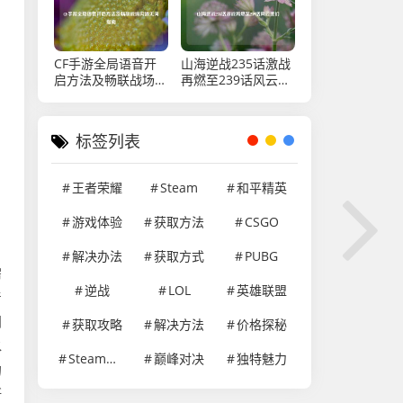
CF手游全局语音开
山海逆战235话激战
启方法及畅联战场沟
再燃至239话风云变
通无间指南
幻
标签列表
王者荣耀
Steam
和平精英
游戏体验
获取方法
CSGO
解决办法
获取方式
PUBG
需
逆战
LOL
英雄联盟
着
间
获取攻略
解决方法
价格探秘
水
Steam游戏
巅峰对决
独特魅力
的
断