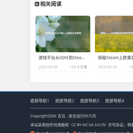
相关阅读
游戏平台从IQXE到Steam的变迁及体验
2026-08-06
118 人在看
2026-08-06
1
底部导航1
底部导航2
底部导航3
底部导航4
Copyright
2026
吉云
. 安全运行
6572
天
本站采用创作共用版权
CC BY-NC-SA 3.0 CN
许可协议，转