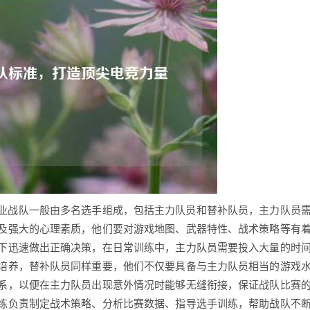
职业战队一般由多名选手组成，包括主力队员和替补队员，主力队员
及强大的心理素质，他们要对游戏地图、武器特性、战术策略等有
下迅速做出正确决策，在日常训练中，主力队员需要投入大量的时
培养，替补队员同样重要，他们不仅要具备与主力队员相当的游戏
系，以便在主力队员出现意外情况时能够无缝衔接，保证战队比赛
练负责制定战术策略、分析比赛数据、指导选手训练，帮助战队不