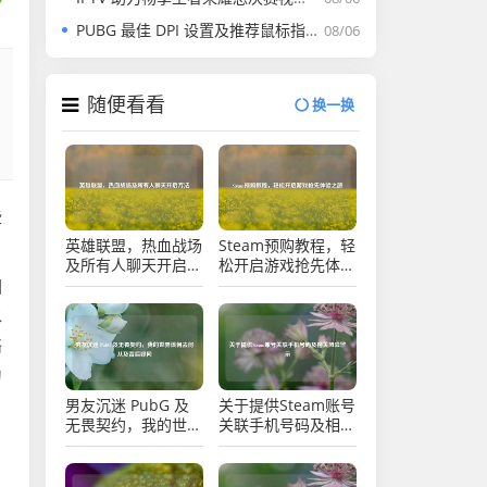
PUBG 最佳 DPI 设置及推荐鼠标指南
08/06
随便看看
换一换
些
英雄联盟，热血战场
Steam预购教程，轻
及所有人聊天开启方
松开启游戏抢先体验
法
之旅
因
水
络
为
男友沉迷 PubG 及
关于提供Steam账号
无畏契约，我的世界
关联手机号码及相关
该何去何从及背后疑
风险警示
问