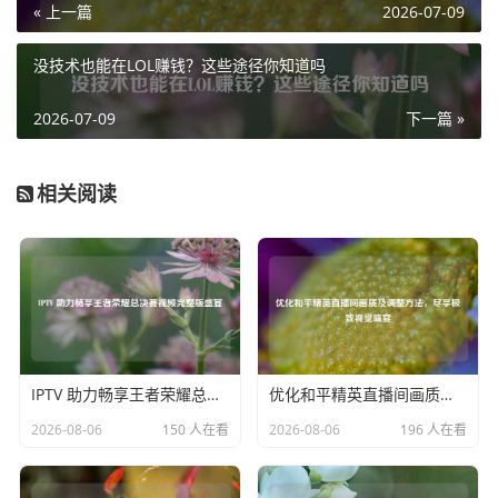
« 上一篇
2026-07-09
当电梯门即将打开时，也是考验玩家身法技巧的关键时刻，
不要急于冲出去，而是先短暂停顿一下，观察门外的动静，
没技术也能在LOL赚钱？这些途径你知道吗
如果没有发现敌人，再以快速且灵活的方式走出电梯，比如
采用斜向移动，这样可以增加敌人瞄准的难度，一旦发现敌
2026-07-09
下一篇 »
人，要能迅速做出反应,利用电梯门的掩护进行躲避或还击。
在防守电梯区域时，利用电梯身法可以有效地控制敌人的推
相关阅读
进，玩家可以在电梯内等待敌人进入电梯间，当敌人进入
后，不要立即开枪暴露自己位置，而是通过巧妙地移动和观
察，找准时机给予敌人致命一击，先在电梯角落蹲下观察敌
人动向，待敌人靠近电梯门准备离开时，迅速起身开枪,打敌
人一个措手不及。
CSGO 电梯身法是一项需要不断练习和掌握的技巧，它不仅
IPTV 助力畅享王者荣耀总决赛视频完整版盛宴
优化和平精英直播间画质及调整方法，尽享极致视觉盛宴
能帮助玩家在地图中更灵活地移动，还能在对战中创造出更
2026-08-06
150 人在看
2026-08-06
196 人在看
多的战术优势，让玩家在枪林弹雨中更好地生存和克敌制
胜，只有熟练运用电梯身法，才能在 CSGO 的战场上如鱼得