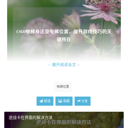
-- 展开阅读全文 --
在电梯运行过程中，有一些独特的身法操作，玩家可以利用
电梯上升或下降时产生的惯性，通过小幅度的左右移动来微
电梯位置
调自己的位置，使敌人难以准确预判自己的落点，配合适当
的跳跃动作，能够打乱敌人的瞄准节奏，在电梯快到达目的
阅读
海报
分享
地时，提前进行一次小跳，然后迅速蹲下，这会让敌人原本
瞄准电梯口的准星瞬间落空,从而为自己争取到开火或躲避的
逆战卡在界面的解决方法
时机。