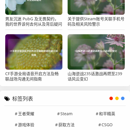
男友沉迷 PubG 及无畏契约，
关于提供Steam账号关联手机号
我的世界该何去何从及背后疑问
码及相关风险警示
CF手游全局语音开启方法及畅
山海逆战235话激战再燃至239
联战场沟通无间指南
话风云变幻
标签列表
王者荣耀
Steam
和平精英
游戏体验
获取方法
CSGO