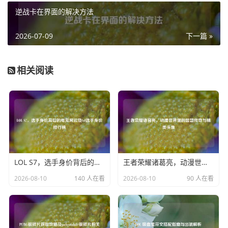
劳，又能持续保持新鲜感，每隔一段时间推出的新系列时
逆战卡在界面的解决方法
装，总能引发玩家们的热烈讨论和期待，大家纷纷在游戏内
的社交平台上分享自己对新时装的喜爱，猜测下一次更新又
2026-07-09
下一篇 »
会带来怎样令人惊艳的设计，而游戏开发商也十分注重玩家
的反馈，会根据玩家们的意见和建议，不断优化时装的设计
相关阅读
与品质,使得每一次更新都能更加贴合玩家的喜好。
PUBG时装更新还巧妙地与游戏的各种活动相结合，在特定
的节日期间推出节日主题时装，让玩家们在享受游戏乐趣的
同时，也能感受到浓厚的节日氛围；或者通过与知名品牌、
动漫等进行联动，推出具有独特纪念意义的时装，为玩家们
带来更多惊喜与收藏价值，这些联动时装往往成为玩家们竞
LOL S7，选手身价背后的电竞风云及lol选手身价排行榜
王者荣耀诸葛亮，动漫世界里的智慧传奇与精美头像
相追逐的热门单品,进一步提升了游戏的吸引力和话题度。
2026-08-10
140 人在看
2026-08-10
90 人在看
PUBG时装更新已经成为游戏不可或缺的一部分，它为玩家
们打造了一个丰富多彩的时尚舞台，让大家在紧张刺激的战
斗之余，能够尽情展现自己的时尚品味和个性魅力，随着时
装更新的不断推进，相信《绝地求生》将继续以其独特的魅