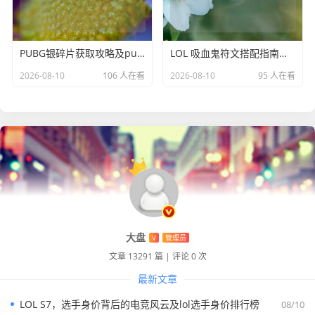
力，吸引着全球玩家在这个充满激情与时尚的战场上挥洒热
血，书写属于自己的传奇。
PUBG银碎片获取攻略及pubgmobile银碎片相关
LOL 吸血鬼符文搭配指南与出装解析
2026-08-10
106 人在看
2026-08-10
95 人在看
大盘
V
管理员
文章 13291 篇
|
评论 0 次
最新文章
LOL S7，选手身价背后的电竞风云及lol选手身价排行榜
08/10