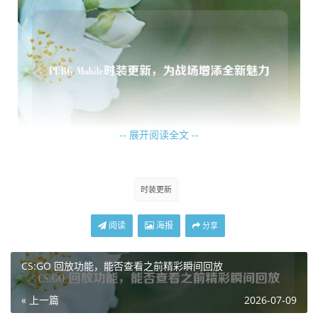
-- 展开阅读全文 --
这些精心设计的时装不仅仅是外观上的改变，更是为游戏角
时装更新
色赋予了新的生命力，当玩家身着心仪的时装踏入战场，他
们仿佛化身成为游戏世界中的时尚先锋，在枪林弹雨中自信
阅读
海报
分享
穿梭，展现出与众不同的风采，无论是在激烈的战斗中，还
是在安全区惬意漫步，时装都成为了玩家们表达自我、彰显
CS:GO 回放功能，能否查看之前精彩瞬间回放
个性的独特方式。
« 上一篇
2026-07-09
时装更新的频率也恰到好处，既不会让玩家们感到审美疲