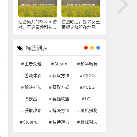
盟符文获取的全面解
析。
适合幼儿的Steam游
逆战艳后，探寻女王
戏，开启童趣科技探
荣耀之战所在地图
索之旅
标签列表
信
王者荣耀
Steam
和平精英
性
游戏体验
获取方法
CSGO
解决办法
获取方式
PUBG
些
台
逆战
英雄联盟
LOL
获取攻略
解决方法
价格探秘
且
Steam游戏
独特魅力
巅峰对决
能