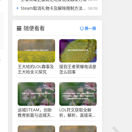
Steam取消礼物卡及解除限制方法，游戏行业新变动与影响
08/09
随便看看
换一换
英
王大哈的LOL趣事及
接到王者荣耀电话是
王大哈含义探究
怎么回事
运城STEAM，创新
LOL符文获取全解
教育新篇与运城天气
析，解析，直接采用
预报
你提供的内容作为标
题，清晰明了地传达
了主题是关于英雄联