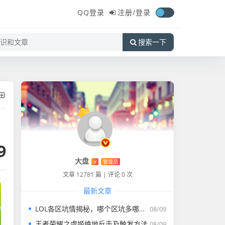
QQ登录
注册/
登录
搜索一下
9
大盘
V
管理员
文章 12781 篇
|
评论 0 次
最新文章
LOL各区坑情揭秘，哪个区坑多哪个区坑少
08/09
王者荣耀之虞姬绝地反击及触发方法
08/09