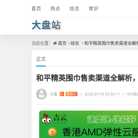
首页
热点
综合
常识
大盘站
当前位置：
首页
综合
和平精英围巾售卖渠道全解
正文
和平精英围巾售卖渠道全解析
大盘
/
2026-07-09 05:36:11
/
181阅
V
管理员