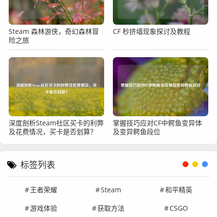
Steam 森林游侠，奇幻森林冒
CF 秒挤墙现象探讨及教程
险之旅
深度剖析Steam社区买卡的利弊
掌握技巧应对CF中鳄鱼变异体
及花费情况，买卡是否划算？
及变异鳄鱼段位
标签列表
王者荣耀
Steam
和平精英
游戏体验
获取方法
CSGO