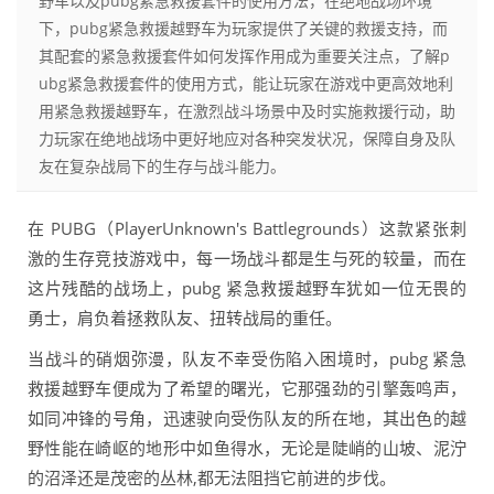
野车以及pubg紧急救援套件的使用方法，在绝地战场环境
下，pubg紧急救援越野车为玩家提供了关键的救援支持，而
其配套的紧急救援套件如何发挥作用成为重要关注点，了解p
ubg紧急救援套件的使用方式，能让玩家在游戏中更高效地利
用紧急救援越野车，在激烈战斗场景中及时实施救援行动，助
力玩家在绝地战场中更好地应对各种突发状况，保障自身及队
友在复杂战局下的生存与战斗能力。
在 PUBG（PlayerUnknown's Battlegrounds）这款紧张刺
激的生存竞技游戏中，每一场战斗都是生与死的较量，而在
这片残酷的战场上，pubg 紧急救援越野车犹如一位无畏的
勇士，肩负着拯救队友、扭转战局的重任。
当战斗的硝烟弥漫，队友不幸受伤陷入困境时，pubg 紧急
救援越野车便成为了希望的曙光，它那强劲的引擎轰鸣声，
如同冲锋的号角，迅速驶向受伤队友的所在地，其出色的越
野性能在崎岖的地形中如鱼得水，无论是陡峭的山坡、泥泞
的沼泽还是茂密的丛林,都无法阻挡它前进的步伐。