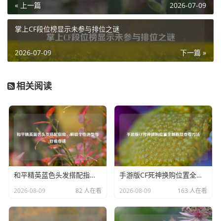
« 上一篇
2026-07-09
人员熟练地对伤者进行紧急救治，争分夺秒地稳定他们的生
命体征，驾驶员密切关注周围的战局，时刻准备应对突发状
掌上CF段位榜显示未参与排位之谜
况,确保救援过程的安全。
2026-07-09
下一篇 »
pubg 紧急救援越野车不仅是一辆交通工具，更是团队协作
与信任的象征，它承载着队友之间的深厚情谊，传递着不抛
弃、不放弃的精神，在它的帮助下，许多处于绝境的队伍得
相关阅读
以重新振作，扭转战局，最终在这片充满硝烟的战场上赢得
胜利，它就像是绝地战场上的守护者，默默地守护着每一位
战士，为他们的生存与胜利贡献着不可或缺的力量。
和平精英蓝色头发搭配指南，解锁个性造型与好看穿搭
手游版CF死神换购位置全解析及查看方法
2026-08-09
82 人在看
2026-08-09
163 人在看