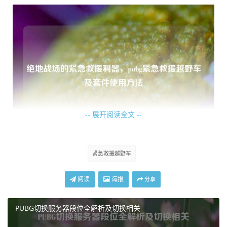
-- 展开阅读全文 --
这辆紧急救援越野车拥有坚固的车身，能在枪林弹雨中为车
紧急救援越野车
内人员提供可靠的保护，驾驶者紧握方向盘，眼神坚定，全
神贯注地穿梭在枪林弹雨之间，向着目标疾驰而去，车窗外
阅读
海报
分享
不时有子弹呼啸而过，但他们毫不畏惧，心中只有一个信念
——拯救队友。
PUBG切换服务器段位全解析及切换相关
一旦到达队友身边，迅速而精准的救援行动即刻展开，医护