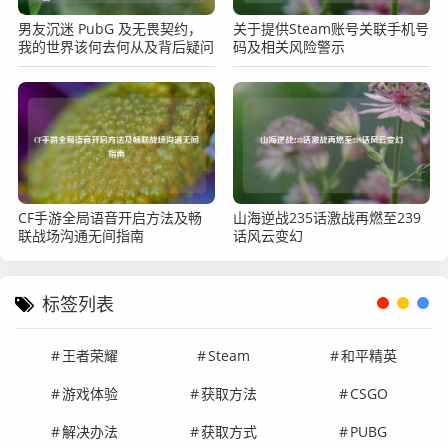
男友沉迷 PubG 及无畏契约，
关于提供Steam账号关联手机号
我的世界该何去何从及背后疑问
码及相关风险警示
CF手游全局语音开启方法及畅
山海逆战235话激战再燃至239
联战场沟通无间指南
话风云变幻
标签列表
王者荣耀
Steam
和平精英
游戏体验
获取方法
CSGO
解决办法
获取方式
PUBG