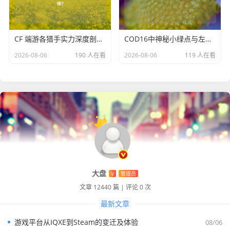
CF 端游各猎手实力深度剖析，究竟哪个猎手更强？
COD16中神秘小绿点与左侧黄色感叹号揭秘
2026-08-06
190 人在看
2026-08-06
119 人在看
大盘
V
管理员
文章 12440 篇
|
评论 0 次
最新文章
游戏平台从IQXE到Steam的变迁及体验
08/06