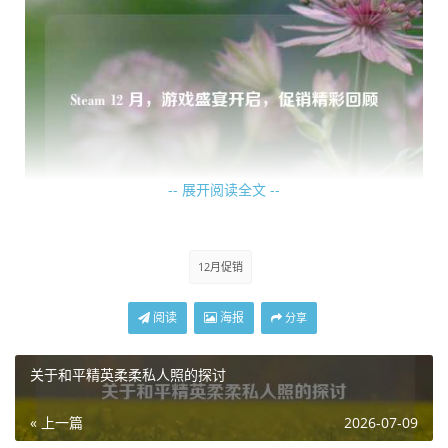
-- 展开阅读全文 --
独立游戏领域同样精彩纷呈,12 月的 Steam 上涌现出许多独
12月促销
具创意的独立佳作，它们以独特的游戏机制、小巧精致的画
面风格和深刻的主题赢得了玩家们的喜爱，这些游戏往往能
阅读
海报
分享
够突破传统游戏的框架，带给玩家意想不到的惊喜和乐趣，
展现了游戏创作者们无穷的想象力和创造力。
关于和平精英柔柔私人照的探讨
除了新游戏的推出,Steam 12 月还举办了一系列丰富多彩的
« 上一篇
2026-07-09
促销活动，各种折扣力度诱人，让玩家们能够以更加实惠的