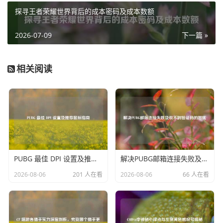
价格入手心仪已久的游戏，这对于广大游戏爱好者来说无疑
探寻王者荣耀世界背后的成本密码及成本数额
是一次绝佳的机会，可以趁机充实自己的游戏库，尽情享受
游戏带来的快乐。
2026-07-09
下一篇 »
社区互动在 12 月也十分活跃，玩家们在论坛上分享着自己
的游戏心得、通关攻略，还会热烈讨论各种游戏话题，线上
相关阅读
线下的游戏活动也层出不穷，玩家们通过 Steam 平台结识了
志同道合的朋友，共同组队挑战高难度关卡，或是参与有趣
的游戏竞赛，进一步增强了游戏的社交属性和互动性。
回顾 Steam 的 12 月，它不仅是游戏的汇聚地，更是玩家们
交流、分享和享受乐趣的欢乐海洋，无论是新游戏的探索，
还是与其他玩家的互动，都让这个月的 Steam 充满了生机与
PUBG 最佳 DPI 设置及推荐鼠标指南
解决PUBG邮箱连接失败及收不到验证码的困扰
活力，为玩家们带来了一段段难忘的游戏时光，也让我们对
2026-08-06
201 人在看
2026-08-06
66 人在看
未来 Steam 平台上更多精彩的游戏和活动充满了期待。