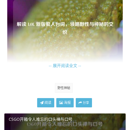
-- 展开阅读全文 --
“交给我吧！”这句台词展现出狼人强烈的自信与担当，它传
达出一种“我能行，放心把任务交给我”的态度，在团队合作
中，狼人或许就是那个主动站出来承担先锋职责的角色，他
野性神秘
坚信自己能够在战斗中发挥关键作用，为团队撕开敌人的防
线，这种自信不仅源于他自身强大的实力,更来自于内心深处
阅读
海报
分享
那股与生俱来的野性本能。
CSGO开箱令人难忘的口头禅与口号
“我的爪子，早已饥渴难耐！”形象地描绘出狼人那锋利无比
的爪子，如同迫不及待想要撕裂敌人的利器，这句台词让玩