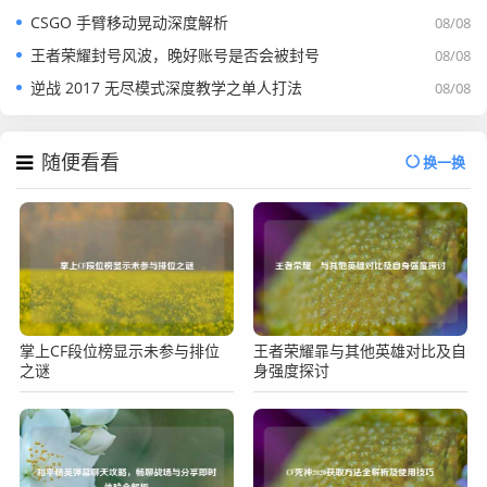
CSGO 手臂移动晃动深度解析
08/08
王者荣耀封号风波，晚好账号是否会被封号
08/08
逆战 2017 无尽模式深度教学之单人打法
08/08
随便看看
换一换
掌上CF段位榜显示未参与排位
王者荣耀暃与其他英雄对比及自
之谜
身强度探讨