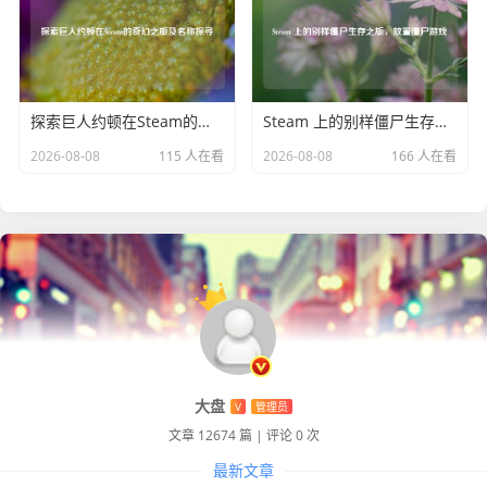
新版狼人台词从多个角度展现了这个角色的野性、自信、凶
狠以及独特的能力，它们不仅仅是文字的组合，更是塑造狼
人这一英雄形象的重要元素，通过这些台词，玩家能够更加
深入地理解狼人，在游戏中更好地操控他，与队友协作，在
探索巨人约顿在Steam的奇幻之旅及名称探寻
Steam 上的别样僵尸生存之旅，放置僵尸游戏
召唤师峡谷中掀起一场又一场充满野性与激情的战斗。
2026-08-08
115 人在看
2026-08-08
166 人在看
大盘
V
管理员
文章 12674 篇
|
评论 0 次
最新文章