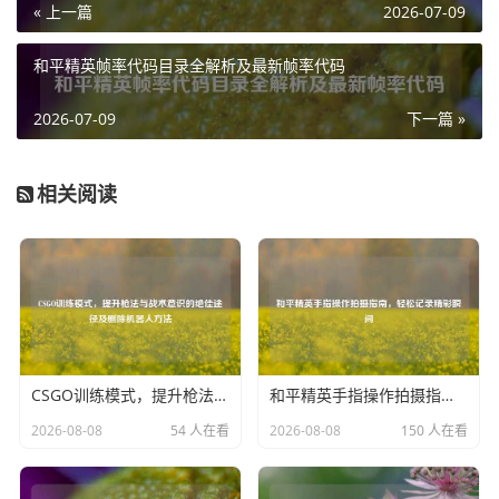
« 上一篇
2026-07-09
家能够真切地感受到狼人在战斗时的凶狠与残暴，爪子作为
狼人的标志性武器，在这句台词中被赋予了鲜活的生命力，
和平精英帧率代码目录全解析及最新帧率代码
仿佛它们在黑暗中闪烁着寒光,等待着给予敌人致命一击。
2026-07-09
下一篇 »
“他们心跳的声音，在召唤我！”体现了狼人独特的感知能
力，他能够敏锐地捕捉到敌人的心跳，这种超自然的能力使
他在战场上如同鬼魅一般，总能准确地找到敌人的位置，这
相关阅读
句台词也暗示了狼人在战斗中的机动性和突袭能力，他可以
凭借着对敌人心跳声的追踪，出其不意地发动攻击,让敌人防
不胜防。
“狩猎的时候到了！”再次强调了狼人的狩猎本性，它不仅仅
是一句简单的重复，更是对狼人生存方式的一种深刻诠释，
狼人在游戏中就如同自然界中的猎手，时刻保持着警惕，寻
CSGO训练模式，提升枪法与战术意识的绝佳途径及删除机器人方法
和平精英手指操作拍摄指南，轻松记录精彩瞬间
找着最佳的时机给予敌人致命打击，这句台词不断地在玩家
2026-08-08
54 人在看
2026-08-08
150 人在看
耳边回响，提醒着他们要操控好狼人,发挥出他作为猎手的极
致能力。