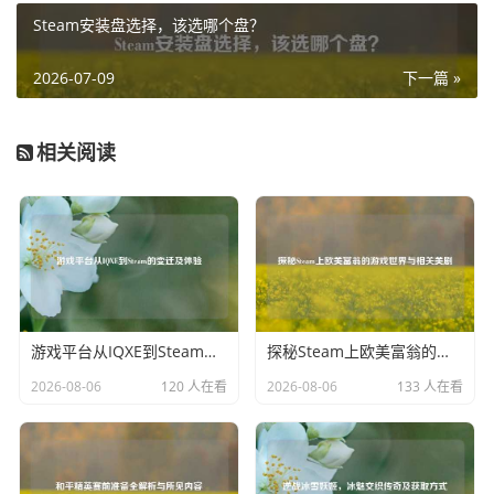
龙元素为荣，它代表着对胜利的渴望和对卓越的追求，成为
Steam安装盘选择，该选哪个盘？
了激励选手们不断突破自我、创造佳绩的精神寄托，在那些
激烈的比赛舞台上，金龙图腾所蕴含的力量仿佛在鼓舞着选
2026-07-09
下一篇 »
手们释放出全部的潜能，为了荣誉而战，为了团队的胜利而
拼搏。
相关阅读
随着时间的推移,金龙图腾在LOL玩家心中的地位愈发重要，
它成为了一种文化符号，代表着玩家们对这款游戏深深的热
爱和执着，围绕着金龙图腾，衍生出了各种玩家自制的创意
作品，如精美的绘画、独特的手工艺品等，进一步丰富了它
的文化内涵。
金龙图腾,已然成为LOL世界中一个不朽的传奇象征，它将继
游戏平台从IQXE到Steam的变迁及体验
探秘Steam上欧美富翁的游戏世界与相关美剧
续在游戏的历史长河中闪耀光芒，陪伴着一代又一代的玩家
2026-08-06
120 人在看
2026-08-06
133 人在看
在这个充满激情与挑战的虚拟世界里书写属于自己的辉煌篇
章。