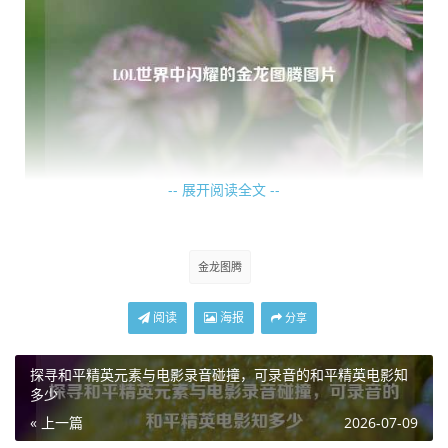
-- 展开阅读全文 --
拥有金龙图腾不仅仅是一种装饰,更是实力与成就的象征，在
游戏的对战中，它仿佛能赋予玩家一种无形的力量，激励着
金龙图腾
玩家在战场上奋勇拼搏，它成为了玩家们在游戏社交圈中备
受瞩目的焦点，每当玩家在游戏界面展示出金龙图腾时，都
阅读
海报
分享
会吸引其他玩家投来羡慕与敬仰的目光，这种认可带来的满
足感是无法用言语来形容的。
探寻和平精英元素与电影录音碰撞，可录音的和平精英电影知
多少
金龙图腾还与游戏中的各种重大赛事紧密相连,许多职业选手
« 上一篇
2026-07-09
和顶尖战队都以拥有金龙图腾相关的周边或在比赛中展示金