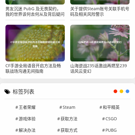
男友沉迷 PubG 及无畏契约，
关于提供Steam账号关联手机号
我的世界该何去何从及背后疑问
码及相关风险警示
CF手游全局语音开启方法及畅
山海逆战235话激战再燃至239
联战场沟通无间指南
话风云变幻
标签列表
王者荣耀
Steam
和平精英
游戏体验
获取方法
CSGO
解决办法
获取方式
PUBG