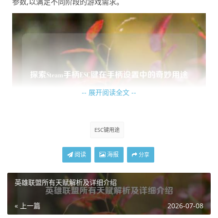
参数,以满足不同阶段的游戏需求。
-- 展开阅读全文 --
ESC键用途
ESC 键在 Steam 手柄上也是退出游戏或返回上一级菜单的关
阅读
海报
分享
键，当我们想要结束一场激烈的战斗，或是从某个特定场景
回到游戏的主菜单时，只需轻轻按下 ESC 键，就能便捷地实
英雄联盟所有天赋解析及详细介绍
现操作，这避免了在游戏中频繁寻找复杂的退出按钮,大大提
« 上一篇
2026-07-08
高了游戏操作的效率。