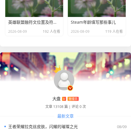
英雄联盟融符文位置及符文熔炉全解析
Steam年龄填写那些事儿
2026-08-09
192 人在看
2026-08-09
119 人在看
大盘
V
管理员
文章 13108 篇
|
评论 0 次
最新文章
王者荣耀拉克丝皮肤，闪耀的璀璨之光
08/09