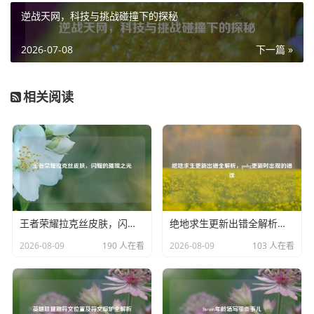
在一些支持 Steam 手柄的游戏平台界面中，ESC 键同样发挥
逆战天网，科技与挑战碰撞下的探秘
着重要作用，它可以帮助我们快速关闭不必要的提示窗口，
或者返回上一层页面，让我们能更顺畅地在平台中浏览游
2026-07-08
下一篇 »
戏、管理账号等。
Steam 手柄上的 ESC 键虽小，却有着不可忽视的大作用，它
相关阅读
为玩家在游戏过程中提供了便捷的操作方式，无论是对游戏
进程的控制，还是游戏内外各种功能的切换，都起着关键的
连接作用，让玩家能更加自如地畅游在游戏的精彩世界中。
王者荣耀拉克丝皮肤，闪耀的璀璨之光
绝地求生更新出错全解析，pubg更新时出现的错误
2026-08-09
190 人在看
2026-08-09
103 人在看