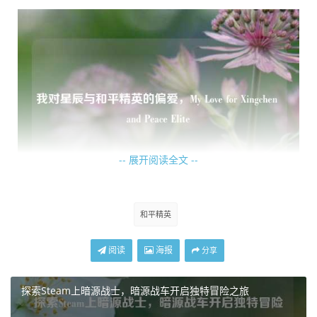
-- 展开阅读全文 --
而和平精英,它就像是一场热血沸腾的冒险之旅，每一次进入
和平精英
游戏，我都仿佛置身于一个充满战火与激情的战场，我手持
阅读
海报
武器，与队友们并肩作战，为了胜利而全力以赴，在激烈的
分享
战斗中，我能感受到心跳加速，肾上腺素飙升，那种紧张与
刺激是其他任何事情都无法比拟的，我喜欢和队友们一起制
探索Steam上暗源战士，暗源战车开启独特冒险之旅
定战术，互相配合，在枪林弹雨中穿梭，攻克一个又一个难