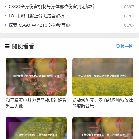
CSGO全身伤害机制与身体部位伤害判定解析
08/07
LOL手游打野上分思路全解析
08/07
探索 CSGO 中 4210 的神秘面纱
08/07
随便看看
换一换
和平精英中魅力尽显战场的好看
逆战塔防琴，奏响战场独特旋律
男生头像
的塔防音乐