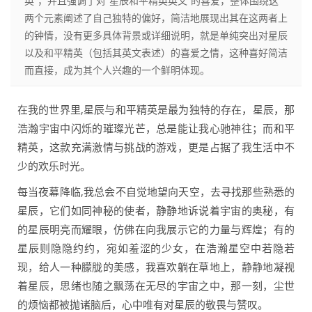
英”，并且强调了对“星辰和平精英英文”的喜爱，整体围绕这
两个元素阐述了自己独特的偏好，简洁地展现出其在这两者上
的钟情，没有更多具体背景或详细说明，就是单纯突出对星辰
以及和平精英（包括其英文表述）的喜爱之情，这种喜好简洁
而直接，成为其个人兴趣的一个鲜明体现。
在我的世界里,星辰与和平精英是最为独特的存在，星辰，那
浩瀚宇宙中闪烁的璀璨光芒，总是能让我心驰神往；而和平
精英，这款充满激情与挑战的游戏，更是占据了我生活中不
少的欢乐时光。
每当夜幕降临,我总会不自觉地望向天空，去寻找那些熟悉的
星辰，它们如同神秘的使者，静静地诉说着宇宙的奥秘，有
的星辰明亮而耀眼，仿佛在向我展示它的力量与辉煌；有的
星辰则隐隐约约，宛如羞涩的少女，在浩瀚星空中若隐若
现，给人一种朦胧的美感，我喜欢躺在草地上，静静地凝视
着星辰，思绪也随之飘荡在无尽的宇宙之中，那一刻，尘世
的烦恼都被抛诸脑后，心中唯有对星辰的敬畏与赞叹。