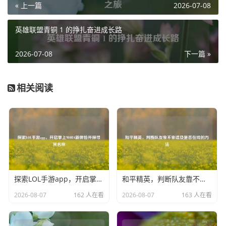
« 上一篇
2026-07-08
关，每一次成功的突袭，每一次精准的射击，都让我充满成
就感，和平精英不仅仅是一款游戏，它还让我结识了许多志
英雄联盟青铜 1 的挣扎奋进成长路
同道合的朋友，我们在游戏中相互扶持，共同成长，一起度
过了无数个欢乐的时光。
2026-07-08
下一篇 »
星辰与和平精英,一个是浩瀚宇宙的象征，一个是充满激情的
战场，它们看似毫无关联，却都在我的生活中扮演着重要的
相关阅读
角色，星辰给予我宁静与思考，让我在喧嚣的世界中找到一
片心灵的净土；和平精英则带给我活力与挑战，让我在虚拟
的战场上释放自己的热血与豪情，我只喜欢星辰和平精英，
因为它们是我生活中不可或缺的美好，是我内心深处最珍视
的存在。
探索LOL手游app，开启掌上MOBA新体验并探寻其名称
和平精英，判断队友靠不靠谱及是否在线的方法
2026-08-07
162 人在看
2026-08-07
163 人在看