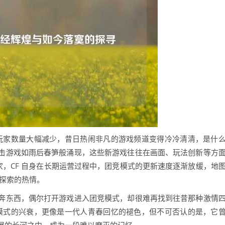
，玩家数量大幅减少，昔日热闹非凡的游戏频道变得冷冷清清，是什
击游戏如雨后春笋般涌现，这些新游戏往往在画面、玩法创新等方
玩家，CF 自身在长期运营过程中，团竞模式的更新速度逐渐放缓，地
续探索的热情。
奔东西，偶尔打开游戏进入团竞模式，却很难再找到往昔那种激情
戏模式的兴衰，更像是一代人青春回忆的褪色，但不可否认的是，它