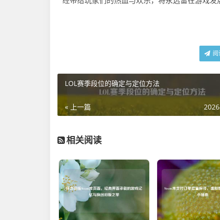
经带给玩家们的热血与欢乐，将永远留在游戏发
阅
LOL赛季段位的确定与定位方法
« 上一篇
2026
相关阅读