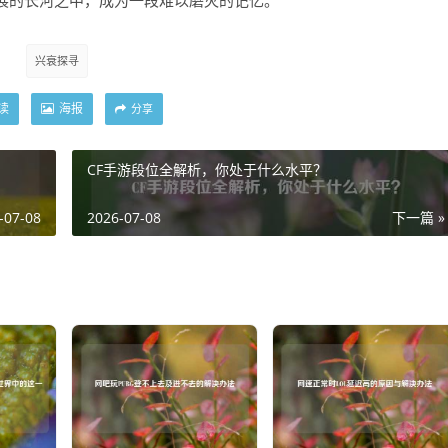
展的长河之中，成为一段难以磨灭的记忆。
兴衰探寻
读
海报
分享
CF手游段位全解析，你处于什么水平？
-07-08
2026-07-08
下一篇 »