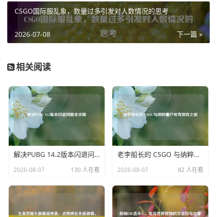
王者荣耀电视插曲不仅在游戏玩家中引起了强烈的共鸣,也在
CSGO国际服乱象，数量过多引发对人数情况的思考
更广泛的范围内获得了认可，它们随着游戏的传播，走进了
千家万户，成为了许多人生活中的一部分，无论是在电视上
2026-07-08
下一篇 »
观看游戏相关节目，还是在网络视频中欣赏精彩的游戏剪
辑，这些插曲都能恰到好处地烘托气氛，让观众更深入地感
相关阅读
受到王者荣耀的魅力。
对于玩家来说,王者荣耀电视插曲已经不仅仅是背景音乐，更
是他们与游戏情感连接的纽带，在游戏的关键时刻，这些插
曲能激发玩家的斗志，让他们更加投入地战斗；而在闲暇时
光回顾游戏精彩瞬间时，插曲又能唤起他们内心深处对游戏
的热爱和那些难忘的回忆。
解决PUBG 14.2版本闪退问题全攻略
老李船长的 CSGO 与纳粹僵尸传奇游戏之旅
王者荣耀电视插曲以其独特的魅力,成为了游戏文化的重要组
2026-08-07
130 人在看
2026-08-07
82 人在看
成部分，它们用音乐的力量，为王者荣耀这个虚拟世界赋予
了更加丰富的情感和灵魂，让玩家们在游戏的同时，也能沉
浸在一场场精彩绝伦的音乐盛宴之中，相信在未来，随着王
者荣耀的不断发展，这些电视插曲也将继续奏响，陪伴着玩