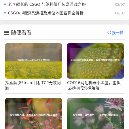
老李船长的 CSGO 与纳粹僵尸传奇游戏之旅
08/07
CSGO小镇道具连招及点位地图名称全解析
08/07
随便看看
换一换
探索解决Steam目标TCP无效问
COD16网吧机器小黑屋，虚拟
题
世界中的别样角落