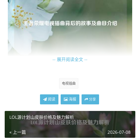
-- 展开阅读全文 --
这些插曲的创作堪称匠心独运,音乐创作者们深入研究王者荣
耀的世界观、角色特点和故事情节，力求用音乐精准地传达
电视插曲
出游戏中的情感精髓，他们巧妙地运用各种乐器和音乐元
素，打造出了一系列风格各异却又紧密围绕游戏主题的作
阅读
海报
分享
品，有的插曲充满了古风韵味，以悠扬的古筝、琵琶等传统
乐器为主，将玩家带入那个充满侠义与豪情的古代战场；有
LOL源计划山皮肤价格及魅力解析
的则融合了现代电子音乐元素，节奏明快，展现出游戏中紧
« 上一篇
2026-07-08
张刺激的对战氛围，让人听后不禁心潮澎湃。