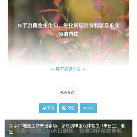
-- 展开阅读全文 --
当进入紧张刺激的生化战场，黄金生化勾的威力便开始展
现，它拥有着独特的攻击方式，不同于常规武器的子弹射
击，玩家可以利用它快速地将远处的生化幽灵拉近身边，从
永久领取
而为自己创造出有利的攻击距离，这一特性在面对成群结队
的生化幽灵时尤为关键，能够让玩家迅速打乱敌人的进攻节
阅读
海报
分享
奏,在敌人还未靠近之际就展开有效的反击。
探索CF地图工坊末日剧场，领略别样游戏体验之cf末日工厂地
使用黄金生化勾时，那种精准的拉扯感和流畅的操作体验令
图
人着迷，玩家只需轻轻一挥，就能准确地命中目标，将生化