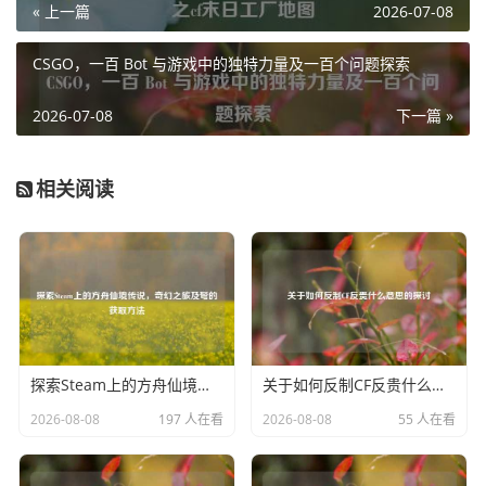
« 上一篇
2026-07-08
幽灵稳稳地拽到跟前，而且它的攻击范围也较为可观，即使
在复杂的战场环境中,也能轻松应对多个方向的敌人。
CSGO，一百 Bot 与游戏中的独特力量及一百个问题探索
在实战中，黄金生化勾常常能创造出意想不到的战绩，比如
2026-07-08
下一篇 »
当玩家被一群生化幽灵围攻时，借助黄金生化勾的拉扯，瞬
间就能将其中几只关键的幽灵拉到身边，然后配合其他武器
进行集中消灭，从而为自己和队友争取到宝贵的生存空间，
相关阅读
或者在追击生化幽灵时，利用黄金生化勾的长距离拉扯，能
够出其不意地抓住逃跑的幽灵,给予致命一击。
黄金生化勾不仅仅是一件武器，更成为了玩家在CF手游生化
模式中展现个人技巧与策略的重要工具，它让玩家在生化战
场上拥有了更多的主动性和创造性，为生化模式增添了别样
的乐趣与精彩，无论是新手玩家还是资深大神，都对黄金生
探索Steam上的方舟仙境传说，奇幻之旅及弩的获取方法
关于如何反制CF反贵什么意思的探讨
化勾青睐有加，它已然成为了CF手游生化战场上一道亮丽的
2026-08-08
197 人在看
2026-08-08
55 人在看
风景线，书写着无数精彩的战斗篇章。