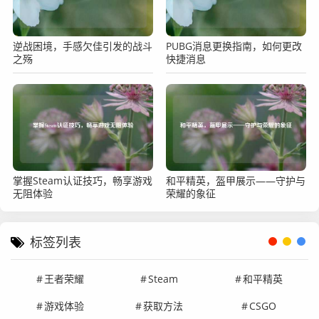
逆战困境，手感欠佳引发的战斗
PUBG消息更换指南，如何更改
之殇
快捷消息
掌握Steam认证技巧，畅享游戏
和平精英，盔甲展示——守护与
无阻体验
荣耀的象征
标签列表
王者荣耀
Steam
和平精英
游戏体验
获取方法
CSGO