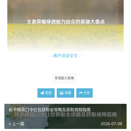
-- 展开阅读全文 --
狄仁杰,作为射手英雄，狄仁杰的技能机制赋予了他不错的穿
透能力，他的一技能可以向指定方向发射六枚令牌，令牌会
穿透能力英雄
对命中的敌人造成伤害并附带减速效果，而且这些令牌能够
穿透敌人，在对线期，狄仁杰利用一技能的穿透伤害可以轻
阅读
海报
分享
松压制敌方射手，在团战中，也能对敌方前排和后排同时造
成伤害，打乱敌方阵型，他的被动还能强化下次普攻，增加
和平精英口令红包获取全攻略及获取视频指南
攻击速度和移动速度，配合穿透伤害，输出能力不容小觑。
« 上一篇
2026-07-08
再者是司马懿,这位刺客型法师拥有强大的机动性和爆发伤