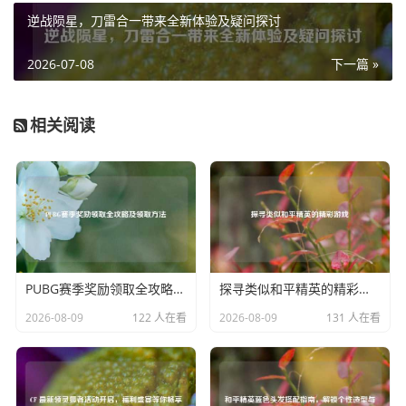
害，司马懿的技能可以对路径上的敌人造成穿透伤害，他能
逆战陨星，刀雷合一带来全新体验及疑问探讨
够迅速切入敌方后排，利用穿透技能在人群中打出高额伤
害，然后再凭借技能的位移效果安全撤离，司马懿的大招更
2026-07-08
下一篇 »
是能直接对范围内的敌人造成巨额穿透伤害，常常能在敌方
毫无防备之时，瞬间改变战局。
相关阅读
墨子也是一位穿透能力较强的英雄,他的二技能“机关重炮”可
以发射一枚炮弹，炮弹会对命中的敌人造成伤害并在敌人之
间弹射，最多弹射三次，这使得墨子在团战中能对多个敌人
造成伤害，墨子还拥有大招“墨守成规”，这是一个范围性的
控制技能，同时也能对范围内敌人造成一定的穿透伤害，在
合适的时机释放大招，能有效地控制敌方英雄并造成可观的
PUBG赛季奖励领取全攻略及领取方法
探寻类似和平精英的精彩游戏
伤害。
2026-08-09
122 人在看
2026-08-09
131 人在看
这些英雄凭借各自独特的穿透能力,在王者荣耀的赛场上都有
着不可忽视的作用，无论是在对线、团战还是支援等各个环
节，他们都能利用穿透伤害打出优势，为团队的胜利贡献力
量，玩家们可以根据不同的阵容和战局情况，合理选择这些