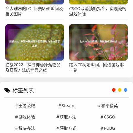
令人难忘的LOL比赛MVP瞬间及
CSGO取消锁帧指令，实现流畅
相关图片
游戏体验
逆战2022，探寻神秘掉落物品
踏入CF初始瞬间，刚进游戏那
及获取方法的惊喜之旅
一刻
标签列表
王者荣耀
Steam
和平精英
游戏体验
获取方法
CSGO
解决办法
获取方式
PUBG