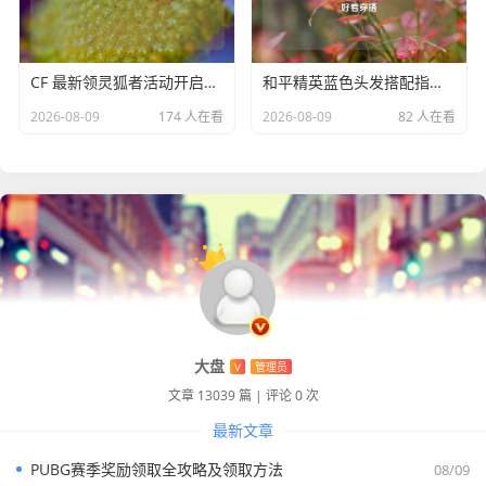
具有穿透能力的英雄，在游戏中展现出强大的实力。
CF 最新领灵狐者活动开启，福利盛宴等你畅享
和平精英蓝色头发搭配指南，解锁个性造型与好看穿搭
2026-08-09
174 人在看
2026-08-09
82 人在看
大盘
V
管理员
文章 13039 篇
|
评论 0 次
最新文章
PUBG赛季奖励领取全攻略及领取方法
08/09