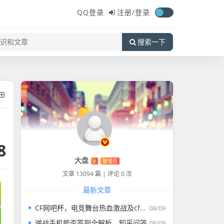
QQ登录
注册/
登录
搜索一下
8
大盘
V
管理员
文章 13094 篇
|
评论 0 次
最新文章
CF网吧杯，电竞舞台热血激战及cf网吧活动网址
08/09
逆战手机能否签到全解析，知乎问答
08/09