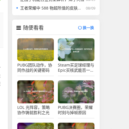
王者荣耀中 588 物超所值的皮肤推荐及价格介绍
08/09
随便看看
换一换
PUBG团队动作，协
Steam买足球经理与
常
同作战的关键密码
Epic买核武能否一起
开启足球游戏之旅
进
速
LOL 光阵容，策略
PUBG决赛圈，荣耀
协作铸就胜利之光
时刻与掉帧原因