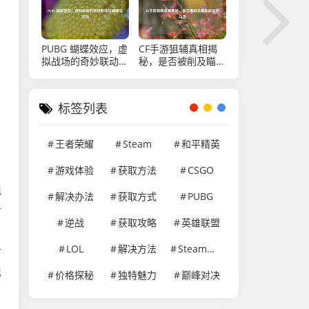
PUBG 蝴蝶效应，虚
CF手游狙辅真相揭
拟战场的奇妙联动与
秘，是否被削及瞄准
蝴蝶结活动
建议开与否
标签列表
王者荣耀
Steam
和平精英
游戏体验
获取方法
CSGO
，
现
解决办法
获取方式
PUBG
击
逆战
获取攻略
英雄联盟
LOL
解决方法
Steam游戏
可
现
价格探秘
独特魅力
巅峰对决