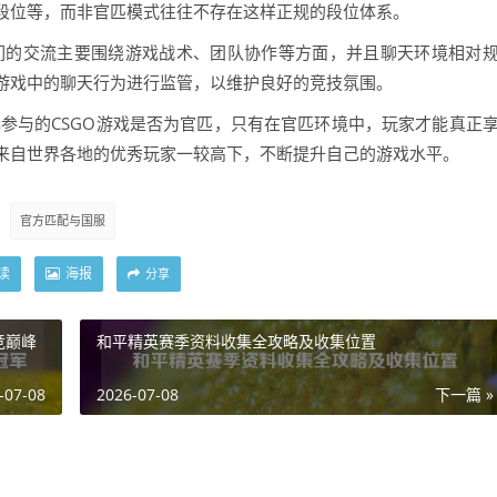
段位等，而非官匹模式往往不存在这样正规的段位体系。
们的交流主要围绕游戏战术、团队协作等方面，并且聊天环境相对
游戏中的聊天行为进行监管，以维护良好的竞技氛围。
参与的CSGO游戏是否为官匹，只有在官匹环境中，玩家才能真正
来自世界各地的优秀玩家一较高下，不断提升自己的游戏水平。
官方匹配与国服
读
海报
分享
竞巅峰
和平精英赛季资料收集全攻略及收集位置
-07-08
2026-07-08
下一篇 »