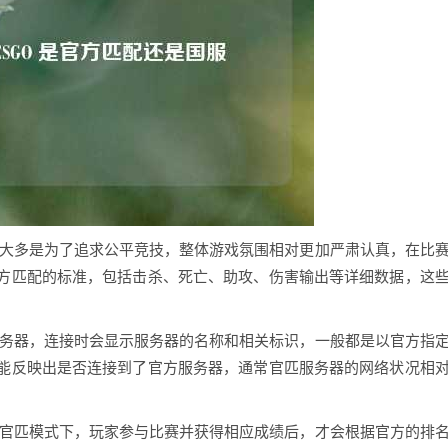
家大多是为了追求公平竞技，整体游戏氛围相对更加严肃认真，在比
方匹配的标准，包括击杀、死亡、助攻、伤害输出等详细数据，这
服务器，连接时会显示服务器的名称和相关标识，一般都是以官方指
能反映出是否连接到了官方服务器，通常官匹服务器的网络状况相
在官匹模式下，玩家参与比赛并获得相应成绩后，才会根据官方的排