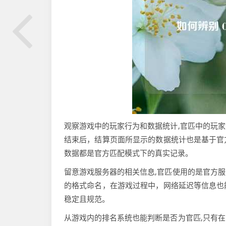
观察游戏中的玩家行为和数据统计,官匹中的玩
结束后，结算页面所显示的数据统计也是基于官
数据都是官方匹配模式下的真实记录。
留意游戏服务器的相关信息,官匹使用的是官方
的格式命名，在游戏过程中，网络延迟等信息也
稳定且规范。
从游戏内的排名系统也能判断是否为官匹,只有