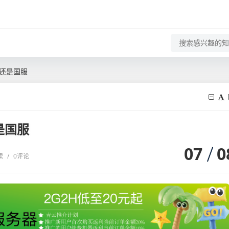
配还是国服
是国服
07
0
读
/
0评论