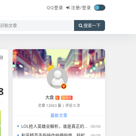
QQ登录
注册/
登录
搜索一下
8
大盘
V
管理员
文章 12663 篇
|
评论 0 次
最新文章
LOL抢人英雄全解析，谁是真正的抢人之王及哪个英雄好打
08/08
和平精英手指操作拍摄指南，轻松记录精彩瞬间
08/08