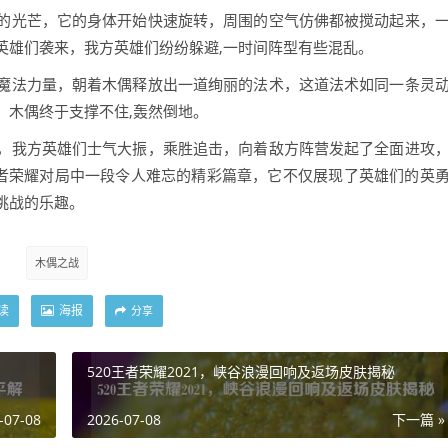
的光芒，它的身体开始快速旋转，周围的空气仿佛都被搅动起来，
英雄们袭来，我方英雄们纷纷躲避,一时间阵型有些混乱。
魔法力量，朝着木偶释放出一道绚丽的法术，这道法术如同一条灵
，木偶终于支撑不住,轰然倒地。
，我方英雄们士气大振，乘胜追击，向着敌方阵营发起了全面进攻
王者荣耀对局中一段令人难忘的精彩篇章，它不仅展现了英雄们的英
挑战的乐趣。
木偶之战
读
海报
分享
520王者荣耀2021，峡谷浪漫回响及返场皮肤揭秘
-07-08
2026-07-08
下一篇 »