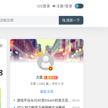
QQ登录
注册/
登录
搜索一下
8
大盘
V
管理员
文章 12440 篇
|
评论 0 次
最新文章
游戏平台从IQXE到Steam的变迁及体验
08/06
IPTV 助力畅享王者荣耀总决赛视频完整版盛宴
08/06