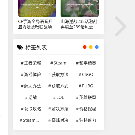
CF手游全局语音开
山海逆战235话激战
启方法及畅联战场沟
再燃至239话风云变
通无间指南
幻
标签列表
王者荣耀
Steam
和平精英
点
游戏体验
获取方法
CSGO
一
解决办法
获取方式
PUBG
交
逆战
LOL
英雄联盟
获取攻略
解决方法
价格探秘
次
Steam游戏
巅峰对决
独特魅力
身