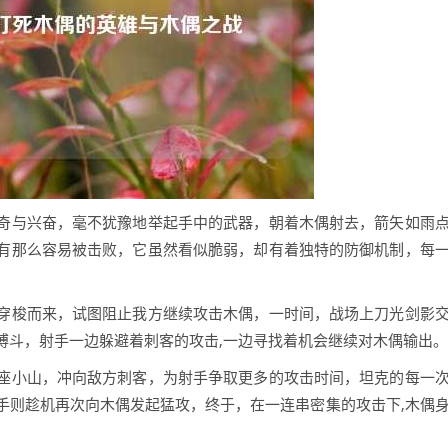
奇与兴奋，毫不犹豫地举起手中的武器，朝着木偶射去，箭矢如雨
有那么容易被击败，它虽然看似脆弱，却有着独特的防御机制，每
穿梭而来，试图阻止我方继续攻击木偶，一时间，战场上刀光剑影
搏斗，射手一边躲避着刺客的攻击,一边寻找着机会继续对木偶输出。
座小山，冲向敌方刺客，为射手争取更多的攻击时间，坦克的每一
手则趁机再次向木偶发起猛攻，终于，在一连串密集的攻击下,木偶