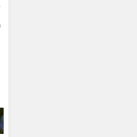
一
动
，
勇