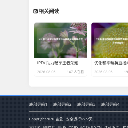
相关阅读
IPTV 助力畅享王者荣耀总决赛视频完整版盛宴
2026-08-06
147 人在看
2026-08-06
1
底部导航1
底部导航2
底部导航3
底部导航4
Copyright
2026
吉云
. 安全运行
6572
天
本站采用创作共用版权
CC BY-NC-SA 3.0 CN
许可协议，转