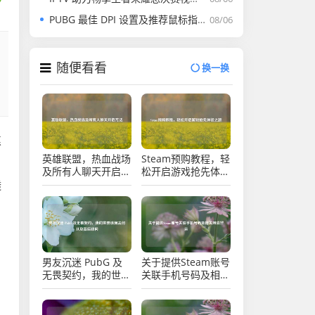
PUBG 最佳 DPI 设置及推荐鼠标指南
08/06
随便看看
换一换
焦
英雄联盟，热血战场
Steam预购教程，轻
及所有人聊天开启方
松开启游戏抢先体验
法
之旅
透
男友沉迷 PubG 及
关于提供Steam账号
无畏契约，我的世界
关联手机号码及相关
该何去何从及背后疑
风险警示
问