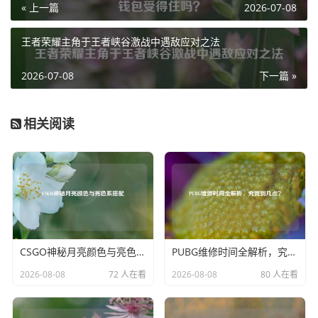
« 上一篇
2026-07-08
的面纱。
除了迷宫本身的探索乐趣，《迷宫生活》在 Steam 上还拥有
王者荣耀主角于王者峡谷激战中遇敌应对之法
丰富多样的角色养成系统，玩家可以自定义角色的外貌、技
能和属性，让角色在迷宫冒险中逐渐成长和强大，通过不断
2026-07-08
下一篇 »
地战斗、收集经验和升级，解锁新的能力和装备，使角色能
够更好地应对迷宫中的各种挑战，这种深度的角色养成机
相关阅读
制，让玩家不仅仅是在玩游戏,更是在塑造属于自己的冒险传
奇。
在社交互动方面，Steam 平台为《迷宫生活》提供了广阔的
空间，玩家可以与好友组队，共同探索迷宫，互相协作、互
相支持，在团队中，不同的角色发挥着各自的优势，通过默
契的配合，能够更高效地应对各种难题，战胜强大的敌人，
CSGO神秘月亮颜色与亮色系搭配
PUBG维修时间全解析，究竟到几点？
玩家还可以在社区中分享自己的游戏心得、发现的隐藏地
点，与其他玩家交流经验，共同探讨游戏中的策略和技巧，
2026-08-08
72 人在看
2026-08-08
80 人在看
这种社交互动不仅增加了游戏的乐趣,还让玩家们在虚拟世界
中建立起了深厚的友谊。