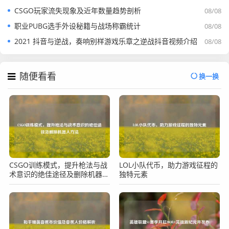
CSGO玩家流失现象及近年数量趋势剖析
08/08
职业PUBG选手外设秘籍与战场称霸统计
08/08
2021 抖音与逆战，奏响别样游戏乐章之逆战抖音视频介绍
08/08
随便看看
换一换
CSGO训练模式，提升枪法与战
LOL小队代币，助力游戏征程的
术意识的绝佳途径及删除机器人
独特元素
方法