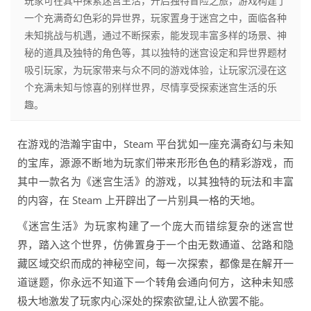
玩家可在其中探索迷宫生活，开启独特冒险之旅，游戏构建了
一个充满奇幻色彩的异世界，玩家置身于迷宫之中，面临各种
未知挑战与机遇，通过不断探索，能发现丰富多样的场景、神
秘的道具及独特的角色等，其以独特的迷宫设定和异世界题材
吸引玩家，为玩家带来与众不同的游戏体验，让玩家沉浸在这
个充满未知与惊喜的别样世界，尽情享受探索迷宫生活的乐
趣。
在游戏的浩瀚宇宙中，Steam 平台犹如一座充满奇幻与未知
的宝库，源源不断地为玩家们带来形形色色的精彩游戏，而
其中一款名为《迷宫生活》的游戏，以其独特的玩法和丰富
的内容，在 Steam 上开辟出了一片别具一格的天地。
《迷宫生活》为玩家构建了一个庞大而错综复杂的迷宫世
界，踏入这个世界，仿佛置身于一个由无数通道、岔路和隐
藏区域交织而成的神秘空间，每一次探索，都像是在解开一
道谜题，你永远不知道下一个转角会通向何方，这种未知感
极大地激发了玩家内心深处的探索欲望,让人欲罢不能。