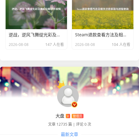
《迷宫生活》在 Steam 上以其独特的迷宫探索玩法、丰富的
角色养成系统和活跃的社交氛围，为玩家们呈现了一场精彩
绝伦的冒险之旅，如果你渴望挑战未知、体验探索的乐趣，
那么这款游戏绝对值得你在 Steam 上一试，相信它会带你走
逆战，逆风飞舞绽光彩及舞蹈分解动作视频
Steam退款查看方法及相关注意事项与进度查询
进一个充满惊喜与奇迹的迷宫生活。
2026-08-08
147 人在看
2026-08-08
104 人在看
大盘
V
管理员
文章 12735 篇
|
评论 0 次
最新文章