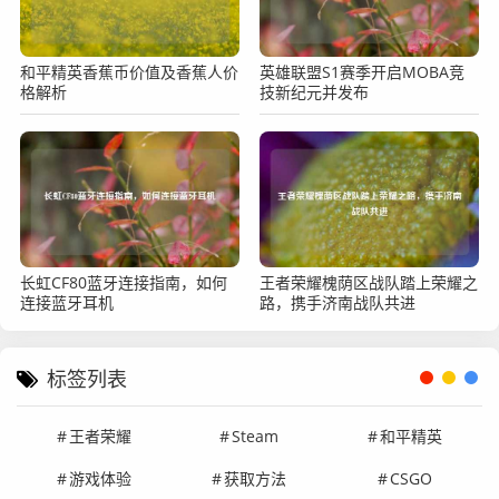
和平精英香蕉币价值及香蕉人价
英雄联盟S1赛季开启MOBA竞
格解析
技新纪元并发布
长虹CF80蓝牙连接指南，如何
王者荣耀槐荫区战队踏上荣耀之
连接蓝牙耳机
路，携手济南战队共进
标签列表
王者荣耀
Steam
和平精英
游戏体验
获取方法
CSGO