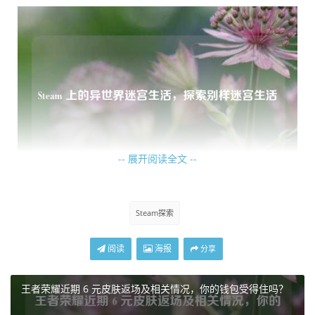
-- 展开阅读全文 --
游戏中的迷宫设计精妙绝伦，充满了各种挑战和惊喜，墙壁
Steam探索
上可能隐藏着巧妙的机关，需要玩家仔细观察并找到触发的
方法才能顺利通过；地面上或许会有陷阱，一不小心就会陷
阅读
海报
分享
入困境，而那些看似不起眼的角落，说不定就藏着珍贵的道
具或隐藏的通道，等待着有心人的发现，在这个迷宫世界
王者荣耀近期 6 元皮肤返场及相关情况，你的钱包受得住吗？
里，玩家需要凭借自己的智慧和勇气,一步一步地揭开它神秘