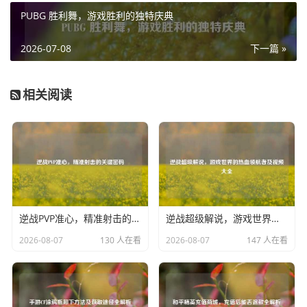
照活动要求完成相应操作，如分享活动到社交平台、邀请好
PUBG 胜利舞，游戏胜利的独特庆典
友参与等，就能领取到 CF 钻石。
2026-07-08
下一篇 »
值得注意的是，要时刻关注好游快爆中穿越火线专区的动
态，新的活动会不断推出，及时参与才能不错过领取 CF 钻
石的机会，确保自己的账号信息在好游快爆和游戏中都准确
相关阅读
无误，这样才能顺利领取和使用钻石，通过好游快爆领取 CF
钻石，能让玩家在游戏中获得更多助力，享受更丰富的游戏
体验。
逆战PVP准心，精准射击的关键密码
逆战超级解说，游戏世界的热血领航者及视频大全
2026-08-07
130 人在看
2026-08-07
147 人在看