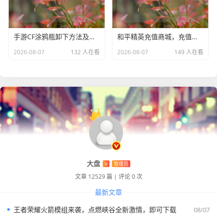
手游CF涂鸦瓶卸下方法及获取途径全解析
和平精英充值商城，充值后能否退款全解析
2026-08-07
132 人在看
2026-08-07
149 人在看
大盘
V
管理员
文章 12529 篇
|
评论 0 次
最新文章
王者荣耀火箭模组来袭，点燃峡谷全新激情，即可下载
08/07