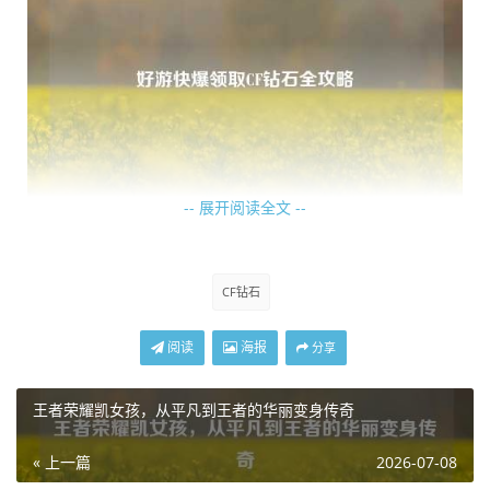
-- 展开阅读全文 --
进入专区页面后，通常会有各种与游戏相关的福利活动展
示，仔细寻找其中可能涉及到钻石领取的活动，有些活动可
CF钻石
能是限时任务，比如完成特定的游戏关卡挑战次数、达到一
定的游戏时长等，完成任务后即可获得领取 CF 钻石的资
阅读
海报
分享
格。
王者荣耀凯女孩，从平凡到王者的华丽变身传奇
还有些活动可能是通过签到来获取奖励，连续签到一定天
数，就有机会领取包含 CF 钻石的礼包，好游快爆有时也会
« 上一篇
2026-07-08
和游戏官方合作举办一些专属活动，玩家参与这些活动，按