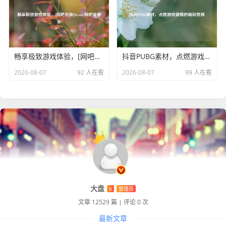
姿，为游戏世界增添了一抹独特的色彩，吸引着更多玩家去
探索和发现其中的魅力。
畅享极致游戏体验，[网吧名称]Steam 网吧等你来
抖音PUBG素材，点燃游戏激情的精彩世界
2026-08-07
92 人在看
2026-08-07
99 人在看
大盘
V
管理员
文章 12529 篇
|
评论 0 次
最新文章