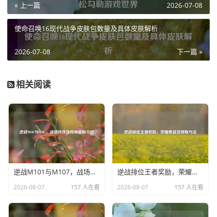
« 上一篇
2026-07-08
增添了几分女性的柔美。
女生头像的哪吒,可能会身着别具一格的服饰，不再是传统的
使命召唤16现代战争皮肤包数量及具体皮肤解析
战甲样式，而是经过精心改良，更贴合女性身形，可能会在
战甲上添加一些飘逸的丝带，随着她的动作舞动，宛如风火
2026-07-08
下一篇 »
轮一般灵动，亦或是在服装的材质上选择更加轻盈的布料，
使她在战斗中更显灵活敏捷，仿佛能像真正的哪吒一样，踏
相关阅读
着火海轻松穿梭于战场之上。
在游戏的社交界面中,这样的女生头像哪吒一定会格外引人注
目，她代表着一种突破常规的勇气与创新，玩家们看到这个
头像，或许会好奇她在游戏中的玩法与策略，是否会有着不
同于男性哪吒的独特思路，她可能会成为团队中的一道亮丽
风景线，激励着队友们勇往直前，同时也给敌方带来意想不
逆战M101与M107，战场伙伴及所有皮肤介绍
逆战排位王者奖励，荣耀象征及领取方法
到的视觉冲击。
2026-08-07
157 人在看
2026-08-07
157 人在看
王者荣耀哪吒女生头像,不仅仅是一种形象的转变，更是一种
对英雄角色多元理解的体现，它让我们看到，即使是原本充
满阳刚之气的英雄，也能以全新的姿态展现出别样的巾帼英