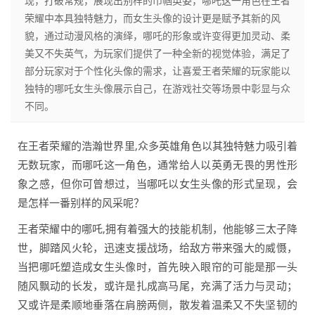
现，打破常规，展现出别样的巾帼英姿，哪吒这一角色在王者
荣耀中本具独特魅力，而女生头像的设计更是赋予其新的风
貌，通过动漫风格的演绎，哪吒的形象或许变得更加灵动、柔
美又不失英气，为玩家们提供了一种全新的视觉体验，满足了
部分玩家对于个性化头像的需求，让喜爱王者荣耀的玩家能以
独特的哪吒女生头像展示自己，在游戏社交等场景中彰显与众
不同。
在王者荣耀的浩瀚世界里,众多英雄角色以其独特魅力吸引着
无数玩家，而哪吒这一角色，通常给人以英勇无畏的男性形
象之感，但你可曾想过，当哪吒以女生头像的形式呈现，会
是怎样一番别样的风采呢？
王者荣耀中的哪吒,拥有着强大的技能机制，他能够三太子降
世，脚踏风火轮，迅速支援战场，给敌方带来强大的威慑，
当把哪吒塑造成女生头像时，首先映入眼帘的可能是那一头
随风飘动的长发，或许是扎成高马尾，充满了活力与灵动；
又或许是柔顺地垂落在肩膀两侧，散发着温柔又不失坚韧的