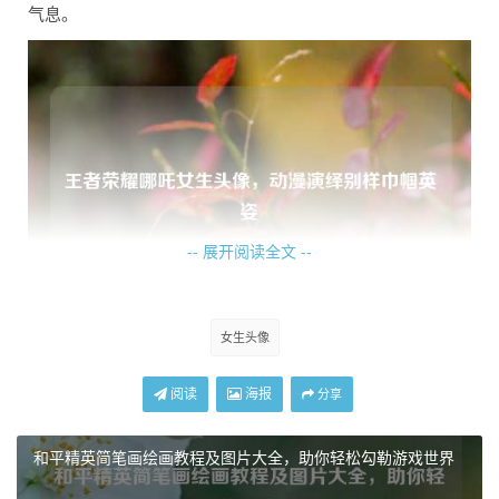
气息。
-- 展开阅读全文 --
女生头像
她的面容可能精致而坚毅,眉眼中透露出哪吒独有的果敢与自
信，眼神中仿佛燃烧着火焰，那是对胜利的渴望，如同哪吒
阅读
海报
分享
在战场上勇往直前的决心，她的皮肤或许被设计得更加细
腻，色彩搭配上既有哪吒传统形象的鲜明色调，又融入了一
和平精英简笔画绘画教程及图片大全，助你轻松勾勒游戏世界
些柔和的元素，让这个女生版哪吒既保留了英雄的特质，又