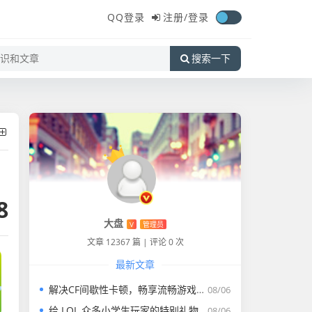
QQ登录
注册/
登录
搜索一下
8
大盘
V
管理员
文章 12367 篇
|
评论 0 次
最新文章
解决CF间歇性卡顿，畅享流畅游戏体验
08/06
给 LOL 众多小学生玩家的特别礼物
08/06