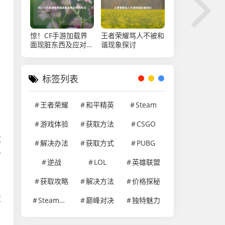
惊！CF手游加载界
王者荣耀骂人不被和
面现脏东西及应对办
谐现象探讨
法
标签列表
王者荣耀
和平精英
Steam
游戏体验
获取方法
CSGO
收
解决办法
获取方式
PUBG
平
逆战
LOL
英雄联盟
获取攻略
解决方法
价格探秘
，
技
Steam游戏
巅峰对决
独特魅力