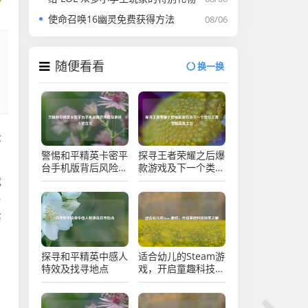
使命召唤16幽灵免费获得方法
08/06
随便看看
换一换
众
警惕和平精英卡密平
探寻王者荣耀之后爆
台手机版背后风险及
款游戏及下一个类似
解析卡密含义
王者荣耀英雄之名
戏
与
历
探寻和平精英中感人
适合幼儿的Steam游
特效及找寻地点
戏，开启童趣科技探
索之旅