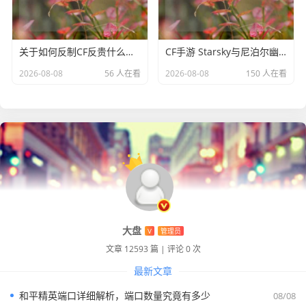
用，关注地图上其他线路的战况，及时利用E技能传送到需要
支援的地方，帮助队友取得击杀或者防守成功，而在团战
中，卡牌要找准敌方关键英雄，利用黄牌进行控制，配合队
关于如何反制CF反贵什么意思的探讨
CF手游 Starsky与尼泊尔幽灵，闪耀战场的传奇
友的输出将其击杀，通过红牌的减速效果，在团战中进行有
2026-08-08
56 人在看
2026-08-08
150 人在看
效的拉扯，为己方创造更多的输出空间。
6.9版本的卡牌大师崔斯特在保持其独特魅力的基础上，通过
属性和技能的调整，为玩家带来了全新的游戏体验和玩法思
路，玩家需要不断地熟悉这些变化，才能在游戏中更好地发
挥卡牌的作用，带领团队走向胜利。
大盘
V
管理员
文章 12593 篇
|
评论 0 次
最新文章
和平精英端口详细解析，端口数量究竟有多少
08/08