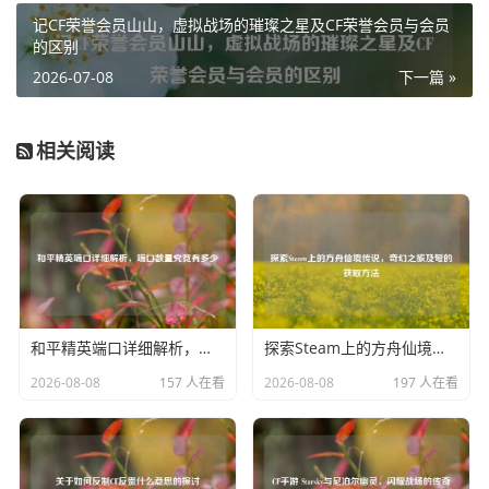
改动，但在衔接其他技能时更加流畅，这使得卡牌在团战中
记CF荣誉会员山山，虚拟战场的璀璨之星及CF荣誉会员与会员
能够更好地控制敌方关键英雄，为己方创造输出环境，红牌
的区别
的减速效果和范围也有所调整，增强了卡牌在团战中的拉扯
2026-07-08
下一篇 »
能力，玩家可以通过巧妙地运用选牌，在对线、团战等各个
阶段发挥出卡牌的最大作用。
相关阅读
E技能“命运”作为卡牌的大招，在6.9版本也有了新的特点，
它的传送范围有了一些细微的增加，这让卡牌在支援队友或
者进行分推时更加灵活，在地图视野良好的情况下，卡牌可
以利用E技能更迅速地传送到边路，帮助队友建立优势或者打
乱敌方的分推节奏，E技能的冷却时间也有了一定程度的缩
短，这使得卡牌能够更频繁地使用大招进行支援和战略布
和平精英端口详细解析，端口数量究竟有多少
探索Steam上的方舟仙境传说，奇幻之旅及弩的获取方法
局。
2026-08-08
157 人在看
2026-08-08
197 人在看
在玩法方面,6.9版本的卡牌在前期对线时，利用基础法力回
复的提升，可以更积极地使用技能进行消耗，通过合理运用
Q技能和W技能（特别是黄牌），对敌方英雄进行压制，争
取建立对线优势，在中期，卡牌要充分发挥大招的支援作