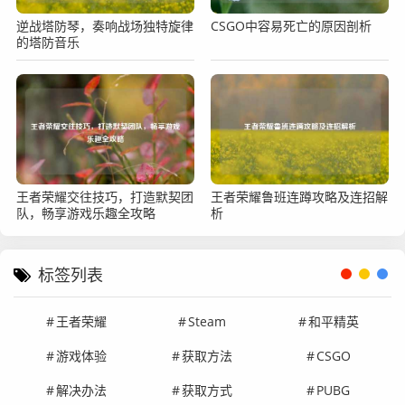
逆战塔防琴，奏响战场独特旋律
CSGO中容易死亡的原因剖析
的塔防音乐
王者荣耀交往技巧，打造默契团
王者荣耀鲁班连蹲攻略及连招解
队，畅享游戏乐趣全攻略
析
标签列表
王者荣耀
Steam
和平精英
游戏体验
获取方法
CSGO
解决办法
获取方式
PUBG