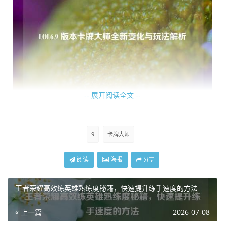
-- 展开阅读全文 --
卡牌的Q技能“万能牌”，伤害和范围都有了一些微调，这让卡
牌在清兵和消耗敌人时更加得心应手，玩家可以根据实际情
9
卡牌大师
况更精准地控制Q技能的释放时机和范围，以达到最佳的效
果，在对线近战英雄时，可以利用Q技能的范围优势，在敌
阅读
海报
分享
方补兵时进行干扰和消耗；而面对远程英雄时，也能通过调
整Q技能的落点来进行有效的换血。
王者荣耀高效练英雄熟练度秘籍，快速提升练手速度的方法
W技能“选牌”依然是卡牌的核心技能之一，在6.9版本，不同
« 上一篇
2026-07-08
牌型的效果也有了一些优化，黄牌的眩晕时间虽然没有大幅