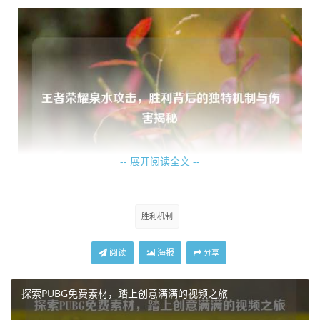
-- 展开阅读全文 --
但泉水的作用远不止于此,它还具备一种特殊的攻击能力，这
胜利机制
种攻击并非针对敌方英雄，而是对那些试图强行进入泉水区
域的敌方小兵或野怪，当敌方小兵或野怪靠近泉水一定距离
阅读
海报
分享
时，泉水会自动对其发起攻击，这种攻击具有较高的伤害输
出，能够迅速消灭靠近的敌方单位，这一机制的存在，有效
探索PUBG免费素材，踏上创意满满的视频之旅
地保护了泉水的安全，防止敌方单位利用小兵或野怪来对泉