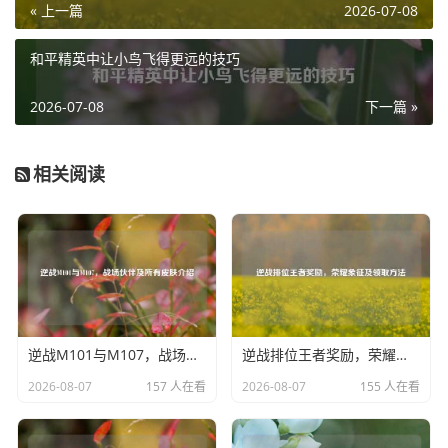
« 上一篇
2026-07-08
水进行干扰或破坏。
泉水攻击机制的设定,也为游戏增添了一些策略性，在某些情
和平精英中让小鸟飞得更远的技巧
况下，玩家可以故意将敌方小兵或野怪引向泉水，利用泉水
的攻击来消灭它们，从而减轻自己的压力或者获取一定的经
2026-07-08
下一篇 »
济收益，特别是在推塔阶段，如果敌方小兵靠近泉水，玩家
可以巧妙地引导其进入泉水范围，借助泉水的攻击来快速清
相关阅读
理小兵，为己方推进创造有利条件。
泉水攻击机制也在一定程度上影响了游戏的节奏和战术布局,
敌方玩家如果想要对我方泉水进行骚扰或攻击，就需要考虑
到泉水的自动攻击能力，谨慎地选择行动方式，而我方玩家
则可以利用这一机制，合理地布置防线，通过控制小兵的行
进路线，让泉水发挥出最大的防御作用。
逆战M101与M107，战场伙伴及所有皮肤介绍
逆战排位王者奖励，荣耀象征及领取方法
王者荣耀的泉水攻击机制虽然看似简单,却在游戏中发挥着重
2026-08-07
157 人在看
2026-08-07
155 人在看
要的作用，它不仅保障了玩家基地的安全，还为游戏增添了
丰富的策略性和趣味性，无论是在激烈的团战中，还是在紧