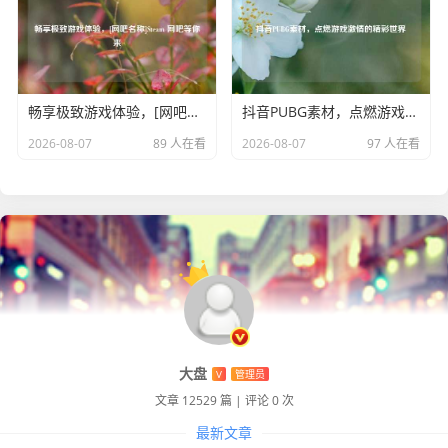
张的推塔环节，泉水攻击都默默地守护着玩家们的胜利之
路，成为了游戏中不可或缺的一部分。
畅享极致游戏体验，[网吧名称]Steam 网吧等你来
抖音PUBG素材，点燃游戏激情的精彩世界
2026-08-07
89 人在看
2026-08-07
97 人在看
大盘
V
管理员
文章 12529 篇
|
评论 0 次
最新文章