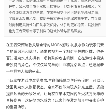
一定伤害，它是游戏胜利背后隐藏的一个元素，玩家在游戏过
程中，泉水攻击虽不常被直接提及，但却有着其特殊意义，它
不仅能对敌方造成伤害，在某些局势下还可能影响战局走向，
了解泉水攻击机制，有助于玩家更好地把握游戏细节，在关键
时刻利用其特性为团队争取优势，让胜利更加稳固，其独特性
也为王者荣耀增添了别样的游戏体验与策略深度。
在王者荣耀这款风靡全球的MOBA游戏中,泉水作为玩家们安
全的避风港和基地，通常被视为一个相对平静的区域，你是
否知道泉水其实拥有一项特殊的攻击机制，它在游戏中扮演
着独特的角色，不仅仅是简单的回血和复活地点，还隐藏着
一些鲜为人知的秘密。
当玩家在游戏中遭受攻击,生命值降低到危险程度时，可以迅
速回到泉水来恢复状态，泉水不仅能为玩家补充血量，还能
提供短暂的无敌效果，让玩家在泉水范围内免受敌方英雄的
直接伤害，这使得泉水成为了玩家们在激烈战斗中寻求庇护
的重要场所。