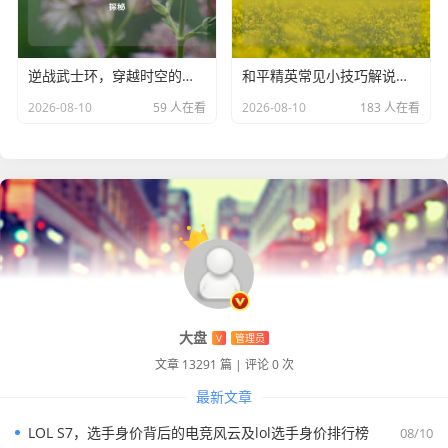
的互动以及对电竞文化的传播，成为了电竞爱好者们不可或
缺的一部分，它让我们感受到了 CSGO 的无限魅力，也见证
逆战武士环，穿越时空的战斗传奇与武士之魂探秘
和平精英常见小技巧解说，助力轻松吃鸡
了 TYLOO 战队在电竞道路上的拼搏与成长，相信在未来，T
YLOO 的 CSGO 直播将会继续为我们带来更多精彩的瞬间，
2026-08-10
59 人在看
2026-08-10
183 人在看
书写属于他们的电竞传奇。
大盘
V
管理员
文章 13291 篇
|
评论 0 次
最新文章
LOL S7，选手身价背后的电竞风云及lol选手身价排行榜
08/10