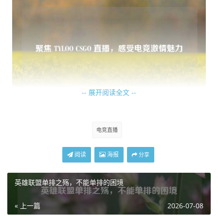
-- 展开阅读全文 --
从直播画面中,我们可以看到 TYLOO 战队在各种地图上展开
电竞直播
激烈角逐，dust2 上那经典的对决，每一次的攻防转换都扣
人心弦；inferno 里复杂的地形和激烈的交火，更是考验着
阅读
海报
分享
选手们的应变能力，TYLOO 的队员们总能在这些地图上发挥
出自己的水平，给对手制造麻烦，也为观众奉献出精彩的战
英雄联盟单排之殇，不能单排的困境
斗。
« 上一篇
2026-07-08
在直播过程中,解说们专业且生动的讲解也为比赛增色不少，