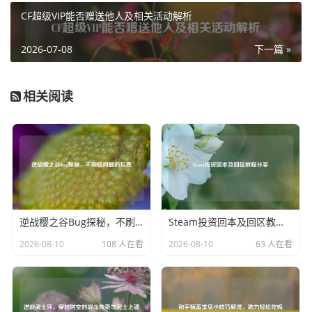
他们不仅能够清晰地分析比赛局势，解读选手们的操作意
CF超级VIP能否赠送他人及相关活动解析
图，还能用幽默风趣的语言让观众们在紧张的比赛之余开怀
大笑，通过解说们的引导，观众们能更加深入地理解 CSGO
2026-07-08
下一篇 »
的游戏机制和战术策略，进一步提升了观看直播的乐趣。
TYLOO 的 CSGO 直播还不仅仅局限于比赛的呈现，战队会
相关阅读
不定期地进行直播训练赛，让粉丝们近距离了解他们日常的
训练情况，这不仅增加了粉丝与战队之间的互动，也让大家
看到了选手们为了提升实力而付出的努力，直播中还会有各
种有趣的互动环节，比如与观众进行线上问答、抽奖等，让
观众们有机会参与到直播中来，增强了粉丝的粘性。
对于热爱 CSGO TYLOO 的直播就像是一个学习和交流的平
逆战樱之谷Bug探秘，不刷怪问题的反思
Steam投资回本及回区教程分享
台，大家可以学习到选手们的操作技巧，借鉴他们的战术思
2026-08-10
108 人在看
2026-08-10
63 人在看
路，与其他粉丝一起讨论游戏心得，每一次观看直播，都像
是一次电竞知识的充电，让人对 CSGO 这款游戏有了更深的
理解和热爱。
TYLOO 的 CSGO 直播以其精彩的比赛、专业的解说、丰富